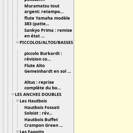
Muramatsu tout
argent: retampo...
flute Yamaha modèle
383 (patte...
Sankyo Prima : remise
en état ...
PICCOLOS/ALTOS/BASSES
piccolo Burkardt :
révision co...
Flute Alto
Gemeinhardt en sol ...
Altus : reprise
complète du bo...
LES ANCHES DOUBLES
Les Hautbois
Hautbois Fossati
Soloist : rév...
Hautbois Buffet
Crampon Green ...
Les Fagotts