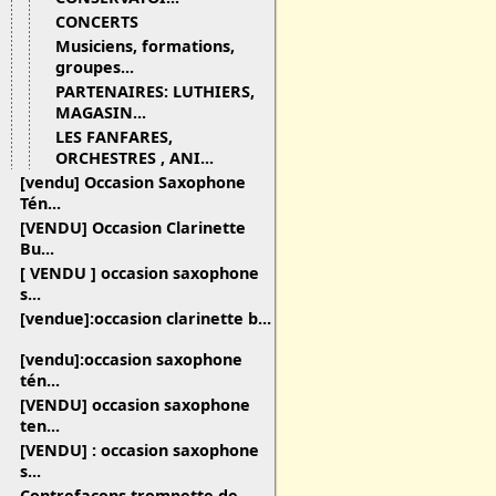
CONCERTS
Musiciens, formations,
groupes...
PARTENAIRES: LUTHIERS,
MAGASIN...
LES FANFARES,
ORCHESTRES , ANI...
[vendu] Occasion Saxophone
Tén...
[VENDU] Occasion Clarinette
Bu...
[ VENDU ] occasion saxophone
s...
[vendue]:occasion clarinette b...
[vendu]:occasion saxophone
tén...
[VENDU] occasion saxophone
ten...
[VENDU] : occasion saxophone
s...
Contrefaçons trompette de