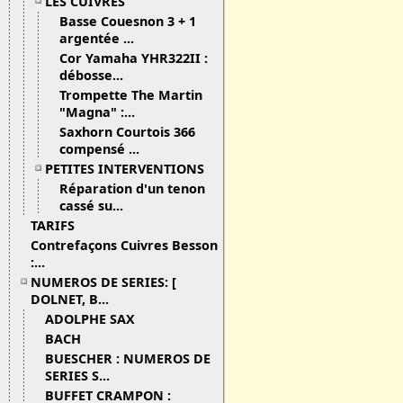
LES CUIVRES
Basse Couesnon 3 + 1
argentée ...
Cor Yamaha YHR322II :
débosse...
Trompette The Martin
"Magna" :...
Saxhorn Courtois 366
compensé ...
PETITES INTERVENTIONS
Réparation d'un tenon
cassé su...
TARIFS
Contrefaçons Cuivres Besson
:...
NUMEROS DE SERIES: [
DOLNET, B...
ADOLPHE SAX
BACH
BUESCHER : NUMEROS DE
SERIES S...
BUFFET CRAMPON :