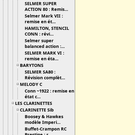
SELMER SUPER
ACTION 80 : Remis...
Selmer Mark VII :
remise en ét...
HAMILTON, STENCIL
CONN : révi...
Selmer super
balanced action :...
SELMER MARK VI :
remise en éta...
BARYTONS
SELMER SA80 :
Révision complèt...
MELODY C
Conn ~1922 : remise en
état c...
LES CLARINETTES
CLARINETTE Sib
Boosey & Hawkes
modèle Imperi...
Buffet-Crampon RC
Prestige : r...