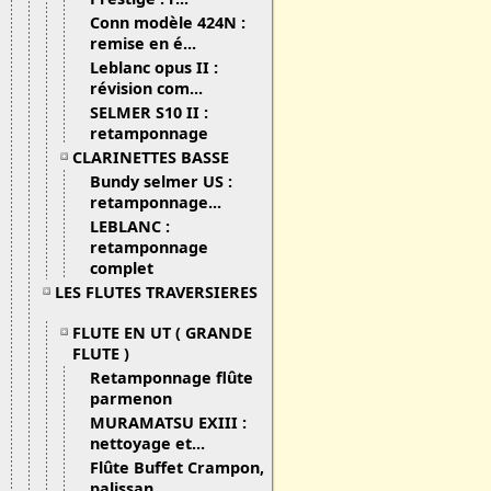
Conn modèle 424N :
remise en é...
Leblanc opus II :
révision com...
SELMER S10 II :
retamponnage
CLARINETTES BASSE
Bundy selmer US :
retamponnage...
LEBLANC :
retamponnage
complet
LES FLUTES TRAVERSIERES
FLUTE EN UT ( GRANDE
FLUTE )
Retamponnage flûte
parmenon
MURAMATSU EXIII :
nettoyage et...
Flûte Buffet Crampon,
palissan...