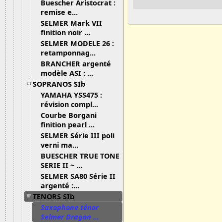
Buescher Aristocrat :
remise e...
SELMER Mark VII
finition noir ...
SELMER MODELE 26 :
retamponnag...
BRANCHER argenté
modèle ASI : ...
SOPRANOS SIb
YAMAHA YSS475 :
révision compl...
Courbe Borgani
finition pearl ...
SELMER Série III poli
verni ma...
BUESCHER TRUE TONE
SERIE II ~ ...
SELMER SA80 Série II
argenté :...
TENORS SIb
Saxophone ténor
Selmer Dragon ...