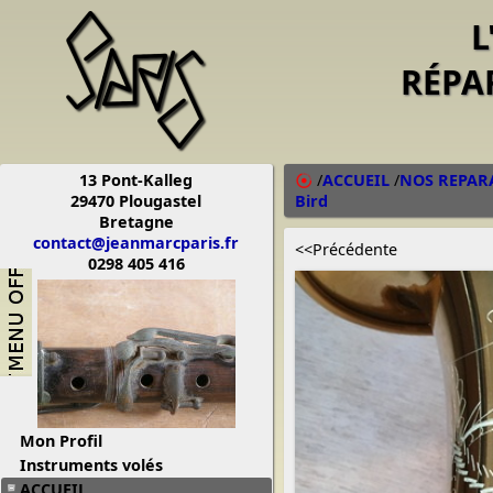
L
RÉPA
13 Pont-Kalleg
/
ACCUEIL
/
NOS REPAR
29470 Plougastel
Bird
Bretagne
contact@jeanmarcparis.fr
<<Précédente
0298 405 416
Mon Profil
Instruments volés
ACCUEIL