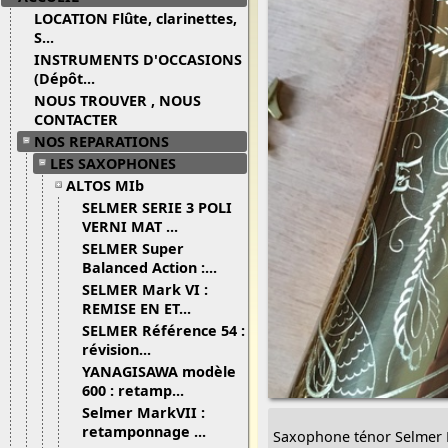
LOCATION Flûte, clarinettes,
S...
INSTRUMENTS D'OCCASIONS
(Dépôt...
NOUS TROUVER , NOUS
CONTACTER
NOS REPARATIONS
LES SAXOPHONES
ALTOS MIb
SELMER SERIE 3 POLI
VERNI MAT ...
SELMER Super
Balanced Action :...
SELMER Mark VI :
REMISE EN ET...
SELMER Référence 54 :
révision...
YANAGISAWA modèle
600 : retamp...
Selmer MarkVII :
retamponnage ...
Saxophone ténor Selmer 