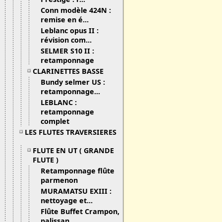
Conn modèle 424N :
remise en é...
Leblanc opus II :
révision com...
SELMER S10 II :
retamponnage
CLARINETTES BASSE
Bundy selmer US :
retamponnage...
LEBLANC :
retamponnage
complet
LES FLUTES TRAVERSIERES
FLUTE EN UT ( GRANDE
FLUTE )
Retamponnage flûte
parmenon
MURAMATSU EXIII :
nettoyage et...
Flûte Buffet Crampon,
palissan...