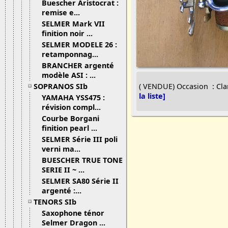
Buescher Aristocrat :
remise e...
SELMER Mark VII
finition noir ...
SELMER MODELE 26 :
retamponnag...
BRANCHER argenté
modèle ASI : ...
SOPRANOS SIb
( VENDUE) Occasion : Cla
la liste]
YAMAHA YSS475 :
révision compl...
Courbe Borgani
finition pearl ...
SELMER Série III poli
verni ma...
BUESCHER TRUE TONE
SERIE II ~ ...
SELMER SA80 Série II
argenté :...
TENORS SIb
Saxophone ténor
Selmer Dragon ...