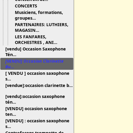
CONCERTS
Musiciens, formations,
groupes...
PARTENAIRES: LUTHIERS,
MAGASIN...
LES FANFARES,
ORCHESTRES , ANI...
[vendu] Occasion Saxophone
Tén...
[VENDU] Occasion Clarinette
Bu...
[ VENDU ] occasion saxophone
s...
[vendue]:occasion clarinette b...
[vendu]:occasion saxophone
tén...
[VENDU] occasion saxophone
ten...
[VENDU] : occasion saxophone
s...
Contrefaçons trompette de