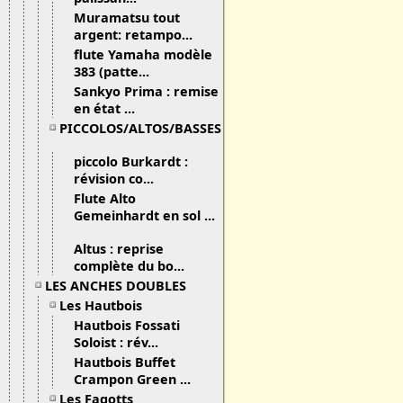
Muramatsu tout
argent: retampo...
flute Yamaha modèle
383 (patte...
Sankyo Prima : remise
en état ...
PICCOLOS/ALTOS/BASSES
piccolo Burkardt :
révision co...
Flute Alto
Gemeinhardt en sol ...
Altus : reprise
complète du bo...
LES ANCHES DOUBLES
Les Hautbois
Hautbois Fossati
Soloist : rév...
Hautbois Buffet
Crampon Green ...
Les Fagotts