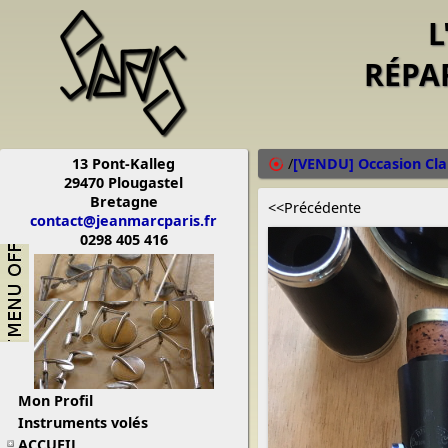
L
RÉPA
13 Pont-Kalleg
/
[VENDU] Occasion Cla
29470 Plougastel
Bretagne
<<Précédente
contact@jeanmarcparis.fr
0298 405 416
Mon Profil
Instruments volés
ACCUEIL