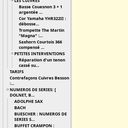
LES CUIVRES
Basse Couesnon 3 + 1
argentée ...
Cor Yamaha YHR322II :
débosse...
Trompette The Martin
"Magna" :...
Saxhorn Courtois 366
compensé ...
PETITES INTERVENTIONS
Réparation d'un tenon
cassé su...
TARIFS
Contrefaçons Cuivres Besson
:...
NUMEROS DE SERIES: [
DOLNET, B...
ADOLPHE SAX
BACH
BUESCHER : NUMEROS DE
SERIES S...
BUFFET CRAMPON :