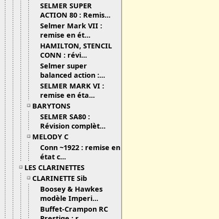
SELMER SUPER
ACTION 80 : Remis...
Selmer Mark VII :
remise en ét...
HAMILTON, STENCIL
CONN : révi...
Selmer super
balanced action :...
SELMER MARK VI :
remise en éta...
BARYTONS
SELMER SA80 :
Révision complèt...
MELODY C
Conn ~1922 : remise en
état c...
LES CLARINETTES
CLARINETTE Sib
Boosey & Hawkes
modèle Imperi...
Buffet-Crampon RC
Prestige : r...