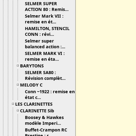
SELMER SUPER
ACTION 80 : Remis...
Selmer Mark VII :
remise en ét...
HAMILTON, STENCIL
CONN : révi...
Selmer super
balanced action :...
SELMER MARK VI :
remise en éta...
BARYTONS
SELMER SA80 :
Révision complèt...
MELODY C
Conn ~1922 : remise en
état c...
LES CLARINETTES
CLARINETTE Sib
Boosey & Hawkes
modèle Imperi...
Buffet-Crampon RC
Prestige : r...