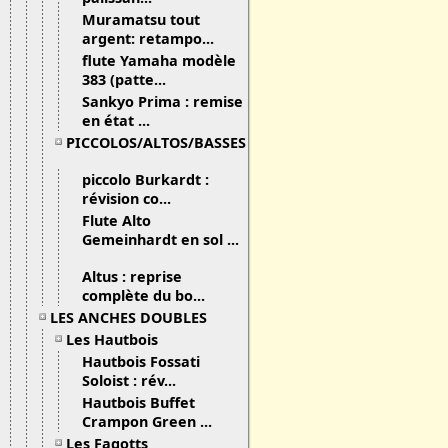
Muramatsu tout
argent: retampo...
flute Yamaha modèle
383 (patte...
Sankyo Prima : remise
en état ...
PICCOLOS/ALTOS/BASSES
piccolo Burkardt :
révision co...
Flute Alto
Gemeinhardt en sol ...
Altus : reprise
complète du bo...
LES ANCHES DOUBLES
Les Hautbois
Hautbois Fossati
Soloist : rév...
Hautbois Buffet
Crampon Green ...
Les Fagotts