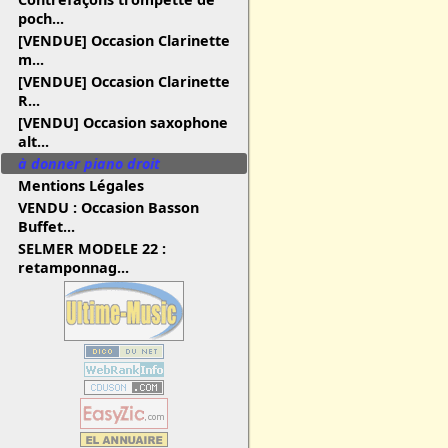
poch...
[VENDUE] Occasion Clarinette
m...
[VENDUE] Occasion Clarinette
R...
[VENDU] Occasion saxophone
alt...
à donner piano droit
Mentions Légales
VENDU : Occasion Basson
Buffet...
SELMER MODELE 22 :
retamponnag...