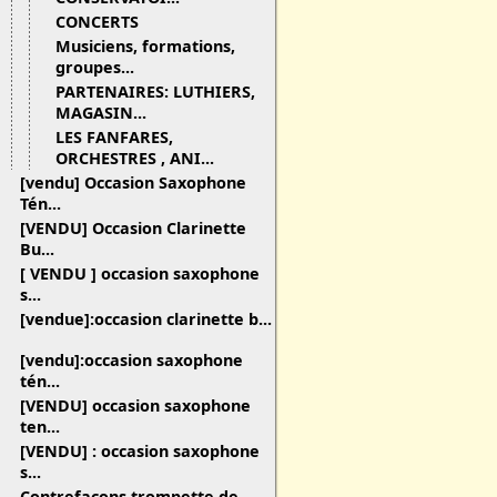
CONCERTS
Musiciens, formations,
groupes...
PARTENAIRES: LUTHIERS,
MAGASIN...
LES FANFARES,
ORCHESTRES , ANI...
[vendu] Occasion Saxophone
Tén...
[VENDU] Occasion Clarinette
Bu...
[ VENDU ] occasion saxophone
s...
[vendue]:occasion clarinette b...
[vendu]:occasion saxophone
tén...
[VENDU] occasion saxophone
ten...
[VENDU] : occasion saxophone
s...
Contrefaçons trompette de