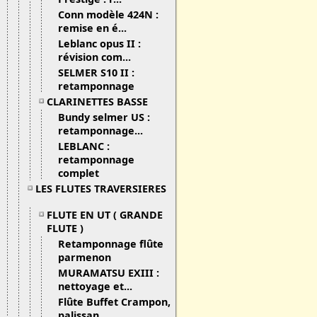
Conn modèle 424N :
remise en é...
Leblanc opus II :
révision com...
SELMER S10 II :
retamponnage
CLARINETTES BASSE
Bundy selmer US :
retamponnage...
LEBLANC :
retamponnage
complet
LES FLUTES TRAVERSIERES
FLUTE EN UT ( GRANDE
FLUTE )
Retamponnage flûte
parmenon
MURAMATSU EXIII :
nettoyage et...
Flûte Buffet Crampon,
palissan...