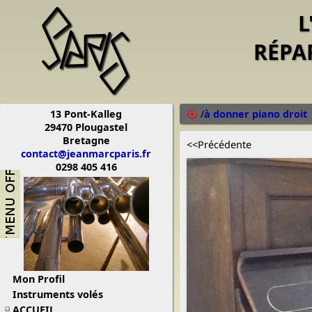
L
RÉPA
13 Pont-Kalleg
/
à donner piano droit
29470 Plougastel
Bretagne
<<Précédente
contact@jeanmarcparis.fr
0298 405 416
Mon Profil
Instruments volés
ACCUEIL