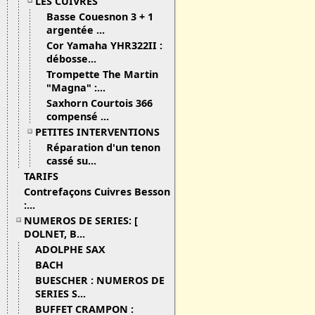
LES CUIVRES
Basse Couesnon 3 + 1
argentée ...
Cor Yamaha YHR322II :
débosse...
Trompette The Martin
"Magna" :...
Saxhorn Courtois 366
compensé ...
PETITES INTERVENTIONS
Réparation d'un tenon
cassé su...
TARIFS
Contrefaçons Cuivres Besson
:...
NUMEROS DE SERIES: [
DOLNET, B...
ADOLPHE SAX
BACH
BUESCHER : NUMEROS DE
SERIES S...
BUFFET CRAMPON :