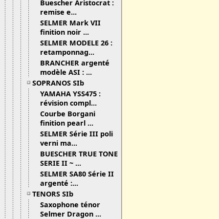
Buescher Aristocrat :
remise e...
SELMER Mark VII
finition noir ...
SELMER MODELE 26 :
retamponnag...
BRANCHER argenté
modèle ASI : ...
SOPRANOS SIb
YAMAHA YSS475 :
révision compl...
Courbe Borgani
finition pearl ...
SELMER Série III poli
verni ma...
BUESCHER TRUE TONE
SERIE II ~ ...
SELMER SA80 Série II
argenté :...
TENORS SIb
Saxophone ténor
Selmer Dragon ...