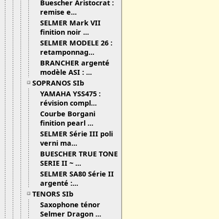
Buescher Aristocrat :
remise e...
SELMER Mark VII
finition noir ...
SELMER MODELE 26 :
retamponnag...
BRANCHER argenté
modèle ASI : ...
SOPRANOS SIb
YAMAHA YSS475 :
révision compl...
Courbe Borgani
finition pearl ...
SELMER Série III poli
verni ma...
BUESCHER TRUE TONE
SERIE II ~ ...
SELMER SA80 Série II
argenté :...
TENORS SIb
Saxophone ténor
Selmer Dragon ...