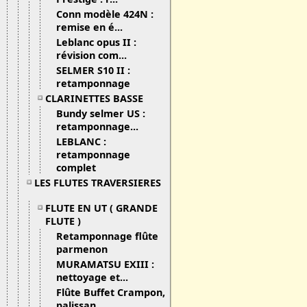
Conn modèle 424N :
remise en é...
Leblanc opus II :
révision com...
SELMER S10 II :
retamponnage
CLARINETTES BASSE
Bundy selmer US :
retamponnage...
LEBLANC :
retamponnage
complet
LES FLUTES TRAVERSIERES
FLUTE EN UT ( GRANDE
FLUTE )
Retamponnage flûte
parmenon
MURAMATSU EXIII :
nettoyage et...
Flûte Buffet Crampon,
palissan...