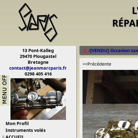
L
RÉPA
13 Pont-Kalleg
/
[VENDU] Occasion sax
29470 Plougastel
Bretagne
<<Précédente
contact@jeanmarcparis.fr
0298 405 416
Mon Profil
Instruments volés
ACCUEIL