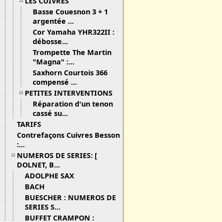
LES CUIVRES
Basse Couesnon 3 + 1
argentée ...
Cor Yamaha YHR322II :
débosse...
Trompette The Martin
"Magna" :...
Saxhorn Courtois 366
compensé ...
PETITES INTERVENTIONS
Réparation d'un tenon
cassé su...
TARIFS
Contrefaçons Cuivres Besson
:...
NUMEROS DE SERIES: [
DOLNET, B...
ADOLPHE SAX
BACH
BUESCHER : NUMEROS DE
SERIES S...
BUFFET CRAMPON :