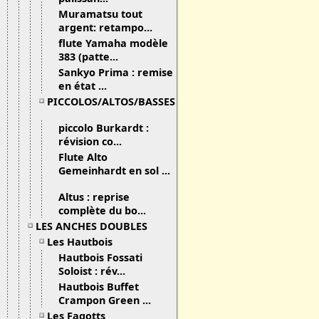
Muramatsu tout
argent: retampo...
flute Yamaha modèle
383 (patte...
Sankyo Prima : remise
en état ...
PICCOLOS/ALTOS/BASSES
piccolo Burkardt :
révision co...
Flute Alto
Gemeinhardt en sol ...
Altus : reprise
complète du bo...
LES ANCHES DOUBLES
Les Hautbois
Hautbois Fossati
Soloist : rév...
Hautbois Buffet
Crampon Green ...
Les Fagotts