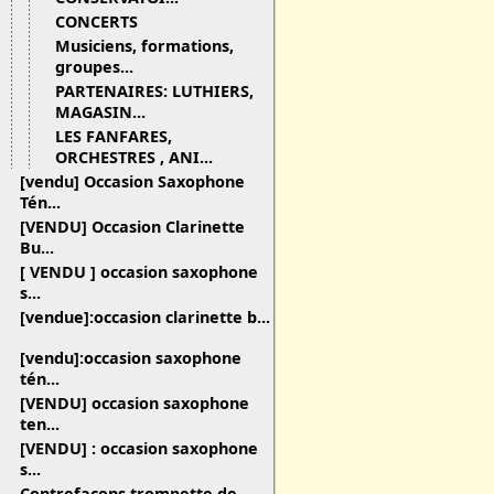
CONCERTS
Musiciens, formations,
groupes...
PARTENAIRES: LUTHIERS,
MAGASIN...
LES FANFARES,
ORCHESTRES , ANI...
[vendu] Occasion Saxophone
Tén...
[VENDU] Occasion Clarinette
Bu...
[ VENDU ] occasion saxophone
s...
[vendue]:occasion clarinette b...
[vendu]:occasion saxophone
tén...
[VENDU] occasion saxophone
ten...
[VENDU] : occasion saxophone
s...
Contrefaçons trompette de