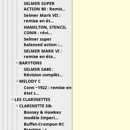
SELMER SUPER
ACTION 80 : Remis...
Selmer Mark VII :
remise en ét...
HAMILTON, STENCIL
CONN : révi...
Selmer super
balanced action :...
SELMER MARK VI :
remise en éta...
BARYTONS
SELMER SA80 :
Révision complèt...
MELODY C
Conn ~1922 : remise en
état c...
LES CLARINETTES
CLARINETTE Sib
Boosey & Hawkes
modèle Imperi...
Buffet-Crampon RC
Prestige : r...