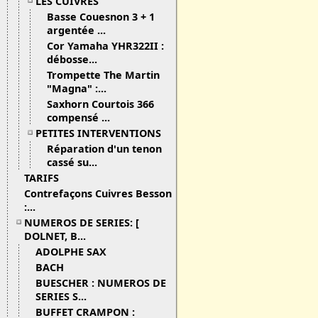
LES CUIVRES
Basse Couesnon 3 + 1
argentée ...
Cor Yamaha YHR322II :
débosse...
Trompette The Martin
"Magna" :...
Saxhorn Courtois 366
compensé ...
PETITES INTERVENTIONS
Réparation d'un tenon
cassé su...
TARIFS
Contrefaçons Cuivres Besson
:...
NUMEROS DE SERIES: [
DOLNET, B...
ADOLPHE SAX
BACH
BUESCHER : NUMEROS DE
SERIES S...
BUFFET CRAMPON :