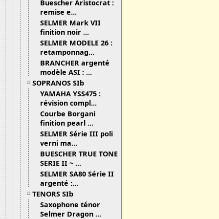
Buescher Aristocrat :
remise e...
SELMER Mark VII
finition noir ...
SELMER MODELE 26 :
retamponnag...
BRANCHER argenté
modèle ASI : ...
SOPRANOS SIb
YAMAHA YSS475 :
révision compl...
Courbe Borgani
finition pearl ...
SELMER Série III poli
verni ma...
BUESCHER TRUE TONE
SERIE II ~ ...
SELMER SA80 Série II
argenté :...
TENORS SIb
Saxophone ténor
Selmer Dragon ...