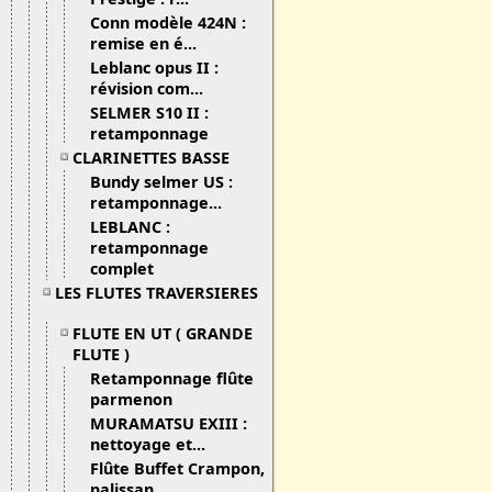
Conn modèle 424N :
remise en é...
Leblanc opus II :
révision com...
SELMER S10 II :
retamponnage
CLARINETTES BASSE
Bundy selmer US :
retamponnage...
LEBLANC :
retamponnage
complet
LES FLUTES TRAVERSIERES
FLUTE EN UT ( GRANDE
FLUTE )
Retamponnage flûte
parmenon
MURAMATSU EXIII :
nettoyage et...
Flûte Buffet Crampon,
palissan...