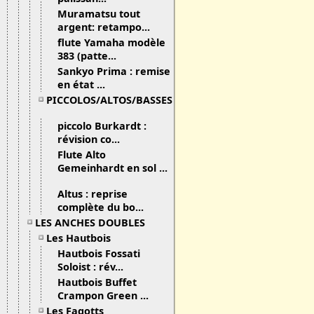
Muramatsu tout
argent: retampo...
flute Yamaha modèle
383 (patte...
Sankyo Prima : remise
en état ...
PICCOLOS/ALTOS/BASSES
piccolo Burkardt :
révision co...
Flute Alto
Gemeinhardt en sol ...
Altus : reprise
complète du bo...
LES ANCHES DOUBLES
Les Hautbois
Hautbois Fossati
Soloist : rév...
Hautbois Buffet
Crampon Green ...
Les Fagotts