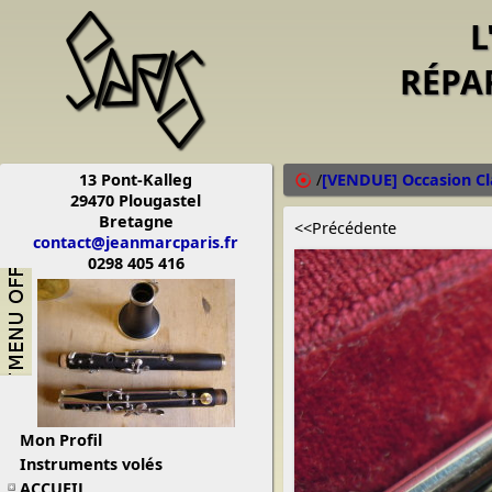
L
RÉPA
13 Pont-Kalleg
/
[VENDUE] Occasion Cl
29470 Plougastel
Bretagne
<<Précédente
contact@jeanmarcparis.fr
0298 405 416
Mon Profil
Instruments volés
ACCUEIL