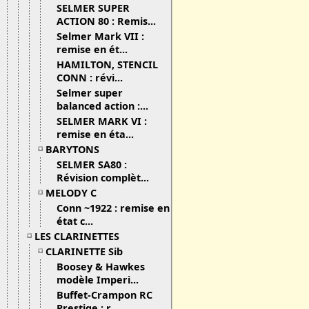
SELMER SUPER
ACTION 80 : Remis...
Selmer Mark VII :
remise en ét...
HAMILTON, STENCIL
CONN : révi...
Selmer super
balanced action :...
SELMER MARK VI :
remise en éta...
BARYTONS
SELMER SA80 :
Révision complèt...
MELODY C
Conn ~1922 : remise en
état c...
LES CLARINETTES
CLARINETTE Sib
Boosey & Hawkes
modèle Imperi...
Buffet-Crampon RC
Prestige : r...