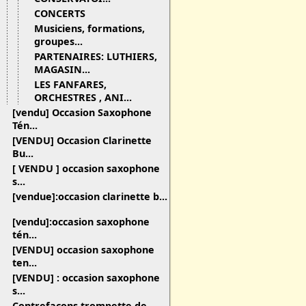
CONCERTS
Musiciens, formations,
groupes...
PARTENAIRES: LUTHIERS,
MAGASIN...
LES FANFARES,
ORCHESTRES , ANI...
[vendu] Occasion Saxophone
Tén...
[VENDU] Occasion Clarinette
Bu...
[ VENDU ] occasion saxophone
s...
[vendue]:occasion clarinette b...
[vendu]:occasion saxophone
tén...
[VENDU] occasion saxophone
ten...
[VENDU] : occasion saxophone
s...
Contrefaçons trompette de