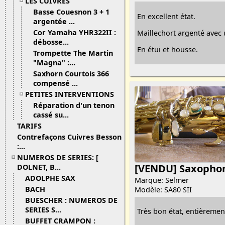
LES CUIVRES
Basse Couesnon 3 + 1
En excellent état.
argentée ...
Cor Yamaha YHR322II :
Maillechort argenté avec
débosse...
En étui et housse.
Trompette The Martin
"Magna" :...
Saxhorn Courtois 366
compensé ...
PETITES INTERVENTIONS
Réparation d'un tenon
cassé su...
TARIFS
Contrefaçons Cuivres Besson
:...
NUMEROS DE SERIES: [
[VENDU] Saxopho
DOLNET, B...
ADOLPHE SAX
Marque: Selmer
BACH
Modèle: SA80 SII
BUESCHER : NUMEROS DE
SERIES S...
Très bon état, entièrement
BUFFET CRAMPON :