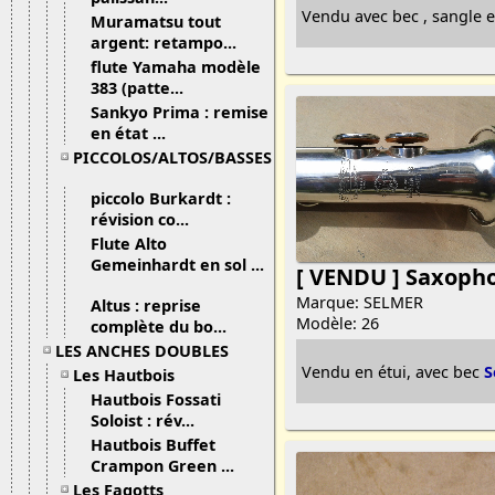
Vendu avec bec , sangle et
Muramatsu tout
argent: retampo...
flute Yamaha modèle
383 (patte...
Sankyo Prima : remise
en état ...
PICCOLOS/ALTOS/BASSES
piccolo Burkardt :
révision co...
Flute Alto
Gemeinhardt en sol ...
[ VENDU ] Saxoph
Marque: SELMER
Altus : reprise
Modèle: 26
complète du bo...
LES ANCHES DOUBLES
Vendu en étui, avec bec
S
Les Hautbois
Hautbois Fossati
Soloist : rév...
Hautbois Buffet
Crampon Green ...
Les Fagotts