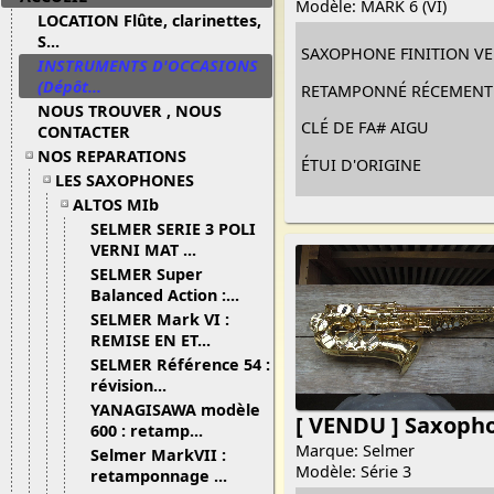
Modèle: MARK 6 (VI)
LOCATION Flûte, clarinettes,
S...
SAXOPHONE FINITION VE
INSTRUMENTS D'OCCASIONS
(Dépôt...
RETAMPONNÉ RÉCEMENT À
NOUS TROUVER , NOUS
CLÉ DE FA# AIGU
CONTACTER
NOS REPARATIONS
ÉTUI D'ORIGINE
LES SAXOPHONES
ALTOS MIb
SELMER SERIE 3 POLI
VERNI MAT ...
SELMER Super
Balanced Action :...
SELMER Mark VI :
REMISE EN ET...
SELMER Référence 54 :
révision...
YANAGISAWA modèle
[ VENDU ] Saxoph
600 : retamp...
Marque: Selmer
Selmer MarkVII :
Modèle: Série 3
retamponnage ...