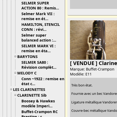
SELMER SUPER
ACTION 80 : Remis...
Selmer Mark VII :
remise en ét...
HAMILTON, STENCIL
CONN : révi...
Selmer super
balanced action :...
SELMER MARK VI :
remise en éta...
BARYTONS
[ VENDUE ] Clarin
SELMER SA80 :
Révision complèt...
Marque: Buffet-Crampon
MELODY C
Modèle: E11
Conn ~1922 : remise en
état c...
Très bon état.
LES CLARINETTES
Fournie avec un bec Vandore
CLARINETTE Sib
Boosey & Hawkes
Ligature métallique Vandore
modèle Imperi...
Couvre-bec métallique Vand
Buffet-Crampon RC
Prestige : r...