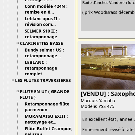
Boîte d'anches Vandoren forc
Conn modèle 424N :
remise en é...
( prix WoodBrass décembr
Leblanc opus II :
révision com...
SELMER S10 II :
retamponnage
CLARINETTES BASSE
Bundy selmer US :
retamponnage...
LEBLANC :
retamponnage
complet
LES FLUTES TRAVERSIERES
FLUTE EN UT ( GRANDE
[VENDU] : Saxoph
FLUTE )
Marque: Yamaha
Retamponnage flûte
Modèle: YSS 475
parmenon
MURAMATSU EXIII :
En excellent état , année 
nettoyage et...
Flûte Buffet Crampon,
Entièrement révisé à l'atel
palissan...