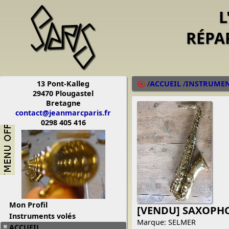
L
RÉPA
13 Pont-Kalleg
/
ACCUEIL
/
INSTRUMENT
29470 Plougastel
Bretagne
contact@jeanmarcparis.fr
0298 405 416
Mon Profil
[VENDU] SAXOPH
Instruments volés
Marque: SELMER
ACCUEIL