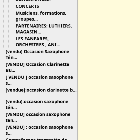
CONCERTS
Musiciens, formations,
groupes...
PARTENAIRES: LUTHIERS,
MAGASIN...
LES FANFARES,
ORCHESTRES , ANI...
[vendu] Occasion Saxophone
Tén...
[VENDU] Occasion Clarinette
Bu...
[ VENDU ] occasion saxophone
s...
[vendue]:occasion clarinette b...
[vendu]:occasion saxophone
tén...
[VENDU] occasion saxophone
ten...
[VENDU] : occasion saxophone
s...
Contrefaçons trompette de