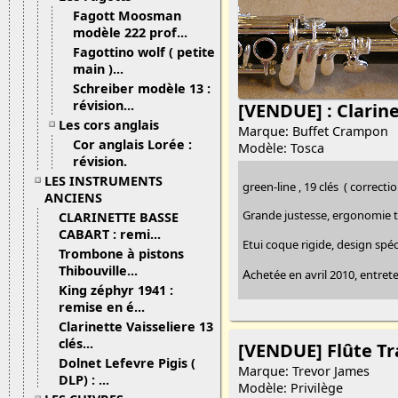
Fagott Moosman
modèle 222 prof...
Fagottino wolf ( petite
main )...
Schreiber modèle 13 :
révision...
[VENDUE] : Clarine
Les cors anglais
Marque: Buffet Crampon
Cor anglais Lorée :
Modèle: Tosca
révision.
LES INSTRUMENTS
green-line , 19 clés ( correcti
ANCIENS
Grande justesse, ergonomie trè
CLARINETTE BASSE
CABART : remi...
Etui coque rigide, design spéc
Trombone à pistons
Thibouville...
A
chetée en avril 2010, entret
King zéphyr 1941 :
remise en é...
Clarinette Vaisseliere 13
clés...
[VENDUE] Flûte Tr
Dolnet Lefevre Pigis (
Marque: Trevor James
DLP) : ...
Modèle: Privilège