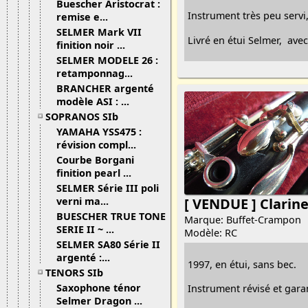
Buescher Aristocrat :
Instrument très peu servi,
remise e...
SELMER Mark VII
Livré en étui Selmer,
avec
finition noir ...
SELMER MODELE 26 :
retamponnag...
BRANCHER argenté
modèle ASI : ...
SOPRANOS SIb
YAMAHA YSS475 :
révision compl...
Courbe Borgani
finition pearl ...
SELMER Série III poli
verni ma...
[ VENDUE ] Clarine
BUESCHER TRUE TONE
Marque: Buffet-Crampon
SERIE II ~ ...
Modèle: RC
SELMER SA80 Série II
argenté :...
1997, en étui, sans bec.
TENORS SIb
Saxophone ténor
Instrument révisé et garan
Selmer Dragon ...