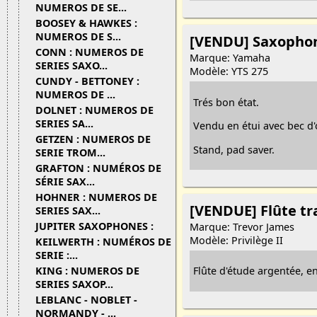
NUMEROS DE SE...
BOOSEY & HAWKES :
NUMEROS DE S...
[VENDU] Saxopho
CONN : NUMEROS DE
Marque: Yamaha
SERIES SAXO...
Modèle: YTS 275
CUNDY - BETTONEY :
NUMEROS DE ...
Trés bon état.
DOLNET : NUMEROS DE
SERIES SA...
Vendu en étui avec bec d'
GETZEN : NUMEROS DE
Stand, pad saver.
SERIE TROM...
GRAFTON : NUMÉROS DE
SÉRIE SAX...
HOHNER : NUMEROS DE
[VENDUE] Flûte tr
SERIES SAX...
JUPITER SAXOPHONES :
Marque: Trevor James
Modèle: Privilège II
KEILWERTH : NUMÉROS DE
SERIE :...
KING : NUMEROS DE
Flûte d'étude argentée, en
SERIES SAXOP...
LEBLANC - NOBLET -
NORMANDY - ...