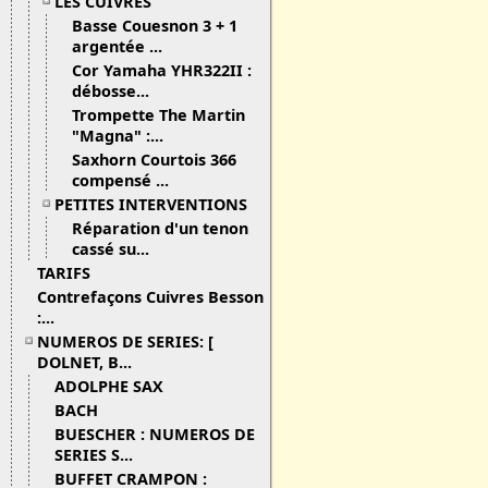
LES CUIVRES
Basse Couesnon 3 + 1
argentée ...
Cor Yamaha YHR322II :
débosse...
Trompette The Martin
"Magna" :...
Saxhorn Courtois 366
compensé ...
PETITES INTERVENTIONS
Réparation d'un tenon
cassé su...
TARIFS
Contrefaçons Cuivres Besson
:...
NUMEROS DE SERIES: [
DOLNET, B...
ADOLPHE SAX
BACH
BUESCHER : NUMEROS DE
SERIES S...
BUFFET CRAMPON :