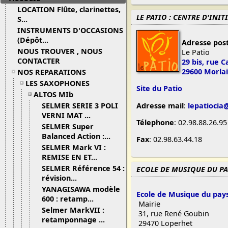
LOCATION Flûte, clarinettes,
LE PATIO : CENTRE D'INI
S...
INSTRUMENTS D'OCCASIONS
(Dépôt...
Adresse pos
NOUS TROUVER , NOUS
Le Patio
CONTACTER
29 bis, rue 
29600 Morla
NOS REPARATIONS
LES SAXOPHONES
Site du Patio
ALTOS MIb
Adresse mail
:
lepatioci
SELMER SERIE 3 POLI
VERNI MAT ...
Télephone
: 02.98.88.26.95
SELMER Super
Balanced Action :...
Fax
: 02.98.63.44.18
SELMER Mark VI :
REMISE EN ET...
SELMER Référence 54 :
ECOLE DE MUSIQUE DU PA
révision...
YANAGISAWA modèle
Ecole de Musique du pay
600 : retamp...
Mairie
Selmer MarkVII :
31, rue René Goubin
retamponnage ...
29470 Loperhet