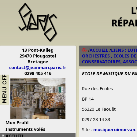
L
RÉPA
13 Pont-Kalleg
/
ACCUEIL
/
LIENS : LU
29470 Plougastel
ORCHESTRES , ECOLES DE
Bretagne
CONSERVATOIRES, ASSOCI
contact@jeanmarcparis.fr
0298 405 416
ECOLE DE MUSIQUE DU PA
Rue des Ecoles
BP 14
56320 Le Faouët
0297 23 14 83
Mon Profil
Instruments volés
Site :
musiqueroimorvan.
ACCUEIL