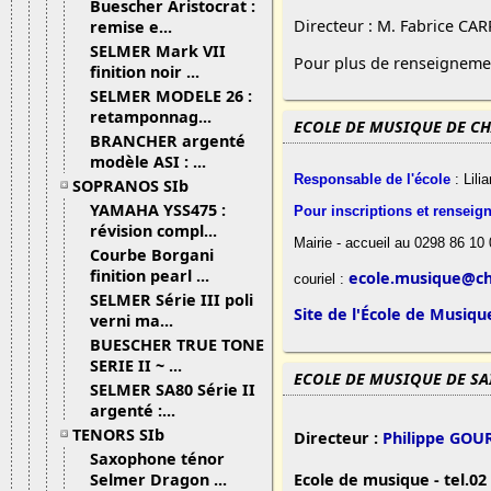
Buescher Aristocrat :
Directeur : M. Fabrice CARR
remise e...
SELMER Mark VII
Pour plus de renseigneme
finition noir ...
SELMER MODELE 26 :
retamponnag...
ECOLE DE MUSIQUE DE CH
BRANCHER argenté
modèle ASI : ...
Responsable de l'école
: Lili
SOPRANOS SIb
YAMAHA YSS475 :
Pour inscriptions et renseig
révision compl...
Mairie - accueil au 0298
86
10
Courbe Borgani
finition pearl ...
ecole.musique@ch
couriel :
SELMER Série III poli
Site de l'École de Musiqu
verni ma...
BUESCHER TRUE TONE
SERIE II ~ ...
ECOLE DE MUSIQUE DE SA
SELMER SA80 Série II
argenté :...
TENORS SIb
Directeur :
Philippe GOU
Saxophone ténor
Ecole de musique - tel.02 
Selmer Dragon ...