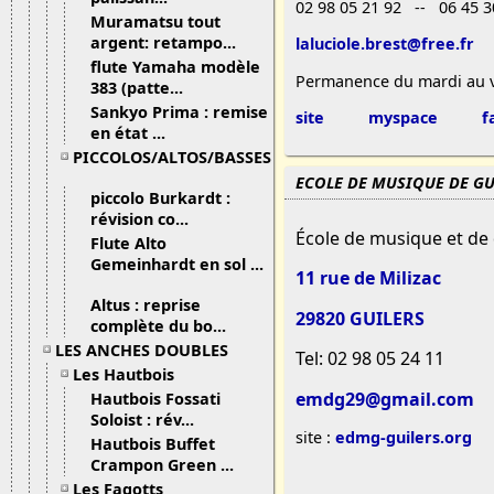
02 98 05 21 92 -- 06 45 3
Muramatsu tout
argent: retampo...
laluciole.brest@free.fr
flute Yamaha modèle
Permanence du mardi au v
383 (patte...
Sankyo Prima : remise
site
myspace
f
en état ...
PICCOLOS/ALTOS/BASSES
ECOLE DE MUSIQUE DE GU
piccolo Burkardt :
révision co...
École de musique et de
Flute Alto
Gemeinhardt en sol ...
11 rue de Milizac
Altus : reprise
29820 GUILERS
complète du bo...
LES ANCHES DOUBLES
Tel: 02 98 05 24 11
Les Hautbois
emdg29@gmail.com
Hautbois Fossati
Soloist : rév...
site :
edmg-guilers.org
Hautbois Buffet
Crampon Green ...
Les Fagotts