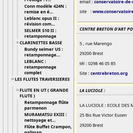
email :
conservatoire-de
Conn modèle 424N :
site :
www.conservatoire
remise en é...
Leblanc opus II :
révision com...
CENTRE BRETON D'ART P
SELMER S10 II :
retamponnage
CLARINETTES BASSE
5 , rue Marengo
Bundy selmer US :
29200 Brest
retamponnage...
LEBLANC :
tél : 0298 46 05 85
retamponnage
complet
Site :
centrebreton.org
LES FLUTES TRAVERSIERES
FLUTE EN UT ( GRANDE
LA LUCIOLE :
07/05/13 19:
FLUTE )
Retamponnage flûte
LA LUCIOLE : ECOLE DES
parmenon
MURAMATSU EXIII :
25 Bis Rue Victor Eusen
nettoyage et...
29200 Brest
Flûte Buffet Crampon,
palissan...