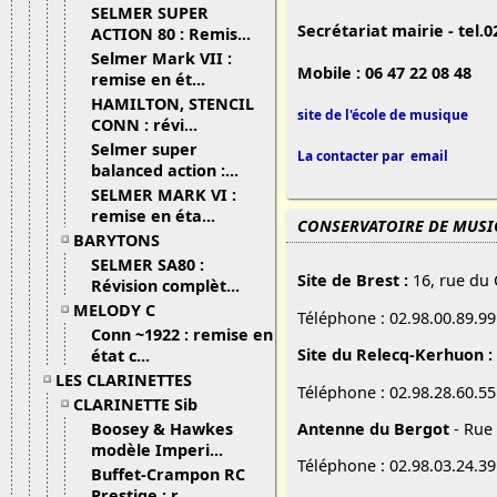
SELMER SUPER
Secrétariat mairie - tel.0
ACTION 80 : Remis...
Selmer Mark VII :
Mobile : 06 47 22 08 48
remise en ét...
HAMILTON, STENCIL
site de l'école de musique
CONN : révi...
Selmer super
La contacter par email
balanced action :...
SELMER MARK VI :
remise en éta...
CONSERVATOIRE DE MUSIQ
BARYTONS
SELMER SA80 :
Site de Brest :
16, rue du 
Révision complèt...
MELODY C
Téléphone : 02.98.00.89.99 
Conn ~1922 : remise en
Site du Relecq-Kerhuon :
état c...
LES CLARINETTES
Téléphone : 02.98.28.60.55 
CLARINETTE Sib
Antenne du Bergot
- Rue 
Boosey & Hawkes
modèle Imperi...
Téléphone : 02.98.03.24.39
Buffet-Crampon RC
Prestige : r...