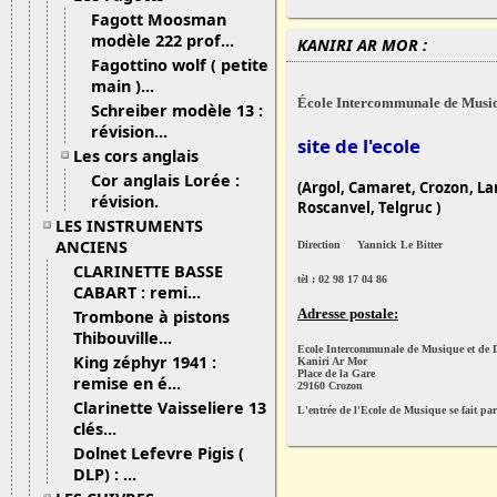
Fagott Moosman
modèle 222 prof...
KANIRI AR MOR :
07/05/13
Fagottino wolf ( petite
main )...
É
cole Intercommunale de Musiq
Schreiber modèle 13 :
révision...
site de l'ecole
Les cors anglais
Cor anglais Lorée :
(Argol, Camaret, Crozon, L
révision.
Roscanvel, Telgruc )
LES INSTRUMENTS
ANCIENS
Direction
Yannick Le Bitter
CLARINETTE BASSE
tèl : 02 98 17 04 86
CABART : remi...
Adresse postale:
Trombone à pistons
Thibouville...
Ecole Intercommunale de Musique et de 
King zéphyr 1941 :
Kaniri Ar Mor
Place de la Gare
remise en é...
29160 Crozon
Clarinette Vaisseliere 13
L'entrée de l'Ecole de Musique se fait par 
clés...
Dolnet Lefevre Pigis (
DLP) : ...