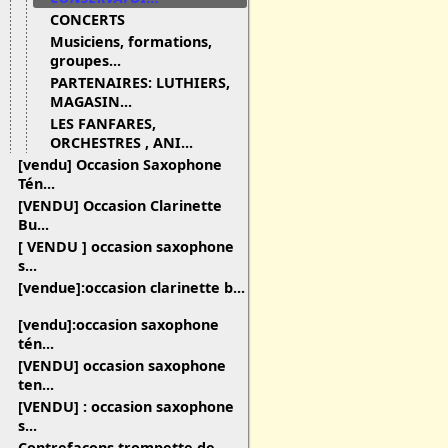
CONCERTS
Musiciens, formations,
groupes...
PARTENAIRES: LUTHIERS,
MAGASIN...
LES FANFARES,
ORCHESTRES , ANI...
[vendu] Occasion Saxophone
Tén...
[VENDU] Occasion Clarinette
Bu...
[ VENDU ] occasion saxophone
s...
[vendue]:occasion clarinette b...
[vendu]:occasion saxophone
tén...
[VENDU] occasion saxophone
ten...
[VENDU] : occasion saxophone
s...
Contrefaçons trompette de