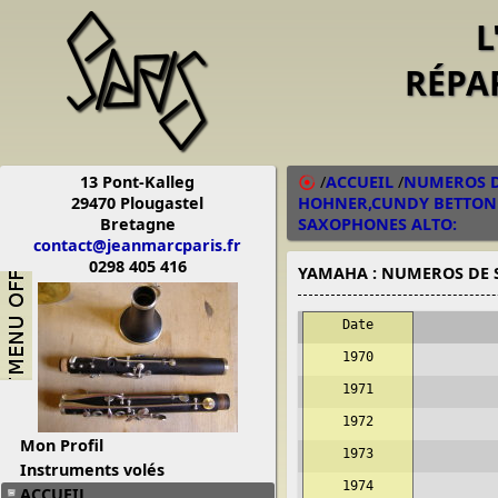
L
RÉPA
13 Pont-Kalleg
/
ACCUEIL
/
NUMEROS DE
29470 Plougastel
HOHNER,CUNDY BETTONEY
Bretagne
SAXOPHONES ALTO:
contact@jeanmarcparis.fr
0298 405 416
YAMAHA : NUMEROS DE 
Date
1970
1971
1972
Mon Profil
1973
Instruments volés
1974
ACCUEIL