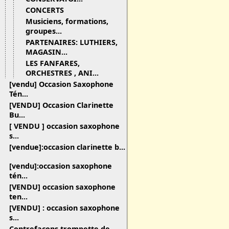
CONCERTS
Musiciens, formations,
groupes...
PARTENAIRES: LUTHIERS,
MAGASIN...
LES FANFARES,
ORCHESTRES , ANI...
[vendu] Occasion Saxophone
Tén...
[VENDU] Occasion Clarinette
Bu...
[ VENDU ] occasion saxophone
s...
[vendue]:occasion clarinette b...
[vendu]:occasion saxophone
tén...
[VENDU] occasion saxophone
ten...
[VENDU] : occasion saxophone
s...
Contrefaçons trompette de