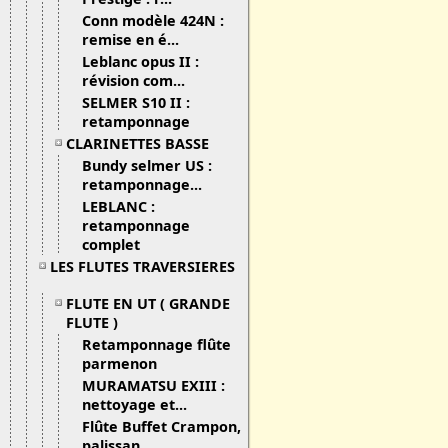
Conn modèle 424N :
remise en é...
Leblanc opus II :
révision com...
SELMER S10 II :
retamponnage
CLARINETTES BASSE
Bundy selmer US :
retamponnage...
LEBLANC :
retamponnage
complet
LES FLUTES TRAVERSIERES
FLUTE EN UT ( GRANDE
FLUTE )
Retamponnage flûte
parmenon
MURAMATSU EXIII :
nettoyage et...
Flûte Buffet Crampon,
palissan...