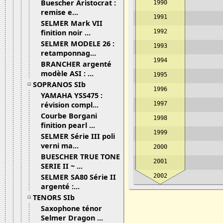
Buescher Aristocrat :
1990
remise e...
1991
SELMER Mark VII
finition noir ...
1992
SELMER MODELE 26 :
1993
retamponnag...
1994
BRANCHER argenté
modèle ASI : ...
1995
SOPRANOS SIb
1996
YAMAHA YSS475 :
révision compl...
1997
Courbe Borgani
1998
finition pearl ...
1999
SELMER Série III poli
verni ma...
2000
BUESCHER TRUE TONE
2001
SERIE II ~ ...
SELMER SA80 Série II
2002
argenté :...
TENORS SIb
Saxophone ténor
Selmer Dragon ...