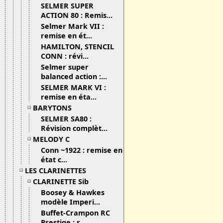
SELMER SUPER
ACTION 80 : Remis...
Selmer Mark VII :
remise en ét...
HAMILTON, STENCIL
CONN : révi...
Selmer super
balanced action :...
SELMER MARK VI :
remise en éta...
BARYTONS
SELMER SA80 :
Révision complèt...
MELODY C
Conn ~1922 : remise en
état c...
LES CLARINETTES
CLARINETTE Sib
Boosey & Hawkes
modèle Imperi...
Buffet-Crampon RC
Prestige : r...