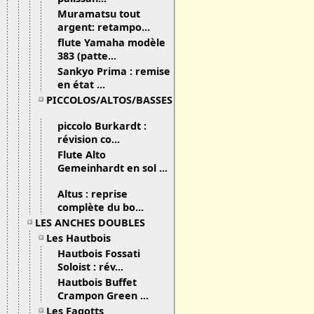
Muramatsu tout
argent: retampo...
flute Yamaha modèle
383 (patte...
Sankyo Prima : remise
en état ...
PICCOLOS/ALTOS/BASSES
piccolo Burkardt :
révision co...
Flute Alto
Gemeinhardt en sol ...
Altus : reprise
complète du bo...
LES ANCHES DOUBLES
Les Hautbois
Hautbois Fossati
Soloist : rév...
Hautbois Buffet
Crampon Green ...
Les Fagotts