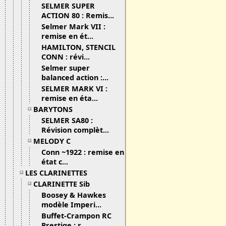
SELMER SUPER
ACTION 80 : Remis...
Selmer Mark VII :
remise en ét...
HAMILTON, STENCIL
CONN : révi...
Selmer super
balanced action :...
SELMER MARK VI :
remise en éta...
BARYTONS
SELMER SA80 :
Révision complèt...
MELODY C
Conn ~1922 : remise en
état c...
LES CLARINETTES
CLARINETTE Sib
Boosey & Hawkes
modèle Imperi...
Buffet-Crampon RC
Prestige : r...