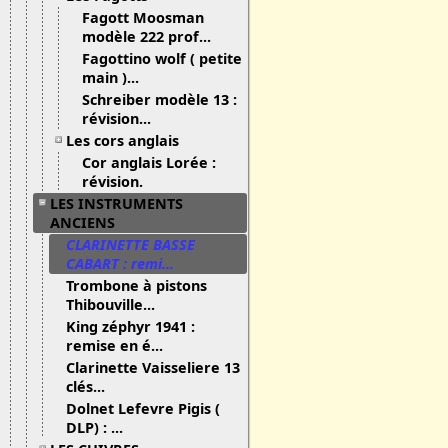
Fagott Moosman
modèle 222 prof...
Fagottino wolf ( petite
main )...
Schreiber modèle 13 :
révision...
Les cors anglais
Cor anglais Lorée :
révision.
LES INSTRUMENTS
ANCIENS
CLARINETTE BASSE
CABART : remi...
Trombone à pistons
Thibouville...
King zéphyr 1941 :
remise en é...
Clarinette Vaisseliere 13
clés...
Dolnet Lefevre Pigis (
DLP) : ...