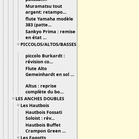
Muramatsu tout
argent: retampo...
flute Yamaha modèle
383 (patte...
Sankyo Prima : remise
en état ...
PICCOLOS/ALTOS/BASSES
piccolo Burkardt :
révision co...
Flute Alto
Gemeinhardt en sol ...
Altus : reprise
complète du bo...
LES ANCHES DOUBLES
Les Hautbois
Hautbois Fossati
Soloist : rév...
Hautbois Buffet
Crampon Green ...
Les Fagotts