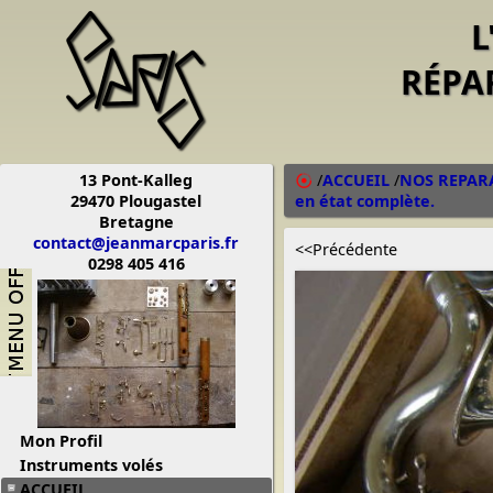
L
RÉPA
13 Pont-Kalleg
/
ACCUEIL
/
NOS REPAR
29470 Plougastel
en état complète.
Bretagne
contact@jeanmarcparis.fr
<<Précédente
0298 405 416
Mon Profil
Instruments volés
ACCUEIL