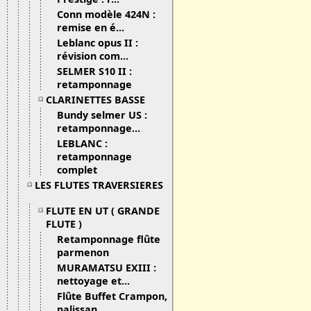
Conn modèle 424N :
remise en é...
Leblanc opus II :
révision com...
SELMER S10 II :
retamponnage
CLARINETTES BASSE
Bundy selmer US :
retamponnage...
LEBLANC :
retamponnage
complet
LES FLUTES TRAVERSIERES
FLUTE EN UT ( GRANDE
FLUTE )
Retamponnage flûte
parmenon
MURAMATSU EXIII :
nettoyage et...
Flûte Buffet Crampon,
palissan...