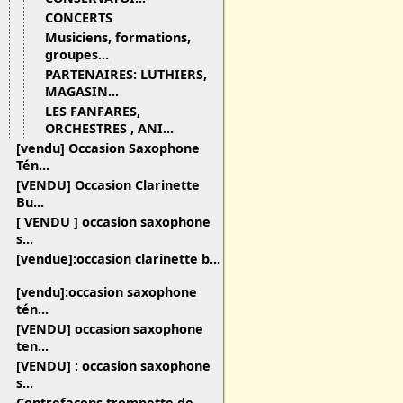
CONCERTS
Musiciens, formations,
groupes...
PARTENAIRES: LUTHIERS,
MAGASIN...
LES FANFARES,
ORCHESTRES , ANI...
[vendu] Occasion Saxophone
Tén...
[VENDU] Occasion Clarinette
Bu...
[ VENDU ] occasion saxophone
s...
[vendue]:occasion clarinette b...
[vendu]:occasion saxophone
tén...
[VENDU] occasion saxophone
ten...
[VENDU] : occasion saxophone
s...
Contrefaçons trompette de