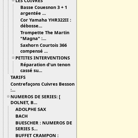
LES CUIVRES
Basse Couesnon 3 + 1
argentée ...
Cor Yamaha YHR322II :
débosse...
Trompette The Martin
"Magna" :...
Saxhorn Courtois 366
compensé ...
PETITES INTERVENTIONS
Réparation d'un tenon
cassé su...
TARIFS
Contrefaçons Cuivres Besson
:...
NUMEROS DE SERIES: [
DOLNET, B...
ADOLPHE SAX
BACH
BUESCHER : NUMEROS DE
SERIES S...
BUFFET CRAMPON :