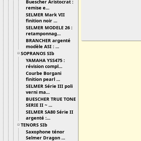
Buescher Aristocrat :
remise e...
SELMER Mark VII
finition noir ...
SELMER MODELE 26 :
retamponnag...
BRANCHER argenté
modèle ASI : ...
SOPRANOS SIb
YAMAHA YSS475 :
révision compl...
Courbe Borgani
finition pearl ...
SELMER Série III poli
verni ma...
BUESCHER TRUE TONE
SERIE II ~ ...
SELMER SA80 Série II
argenté :...
TENORS SIb
Saxophone ténor
Selmer Dragon ...