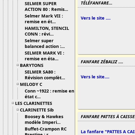
TÉLÉFANFARE...
SELMER SUPER
08/03/13 1
ACTION 80 : Remis...
Selmer Mark VII :
Vers le site ....
remise en ét...
HAMILTON, STENCIL
CONN : révi...
Selmer super
balanced action :...
SELMER MARK VI :
remise en éta...
FANFARE ZÉBALIZ ....
08/03
BARYTONS
SELMER SA80 :
Vers le site....
Révision complèt...
MELODY C
Conn ~1922 : remise en
état c...
LES CLARINETTES
CLARINETTE Sib
Boosey & Hawkes
FANFARE PATTES À CAISSE.
modèle Imperi...
Buffet-Crampon RC
La fanfare "PATTES A CAI
Prestige : r...