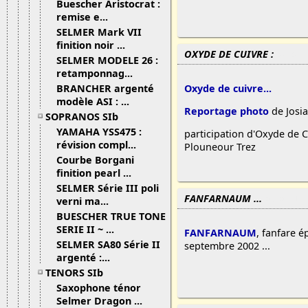
Buescher Aristocrat :
remise e...
SELMER Mark VII
finition noir ...
OXYDE DE CUIVRE :
08/03/
SELMER MODELE 26 :
retamponnag...
Oxyde de cuivre...
BRANCHER argenté
modèle ASI : ...
Reportage photo
de Josia
SOPRANOS SIb
YAMAHA YSS475 :
participation d'Oxyde de C
révision compl...
Plouneour Trez
Courbe Borgani
finition pearl ...
SELMER Série III poli
FANFARNAUM ...
verni ma...
08/03/13 
BUESCHER TRUE TONE
SERIE II ~ ...
FANFARNAUM
, fanfare é
SELMER SA80 Série II
septembre 2002 ...
argenté :...
TENORS SIb
Saxophone ténor
Selmer Dragon ...