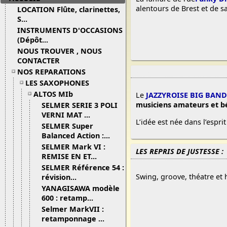
alentours de Brest et de sa
LOCATION Flûte, clarinettes,
S...
INSTRUMENTS D'OCCASIONS
(Dépôt...
NOUS TROUVER , NOUS
CONTACTER
NOS REPARATIONS
08/06/13 16:17
LES SAXOPHONES
ALTOS MIb
Le
JAZZYROISE BIG BAND
musiciens amateurs et b
SELMER SERIE 3 POLI
VERNI MAT ...
L’idée est née dans l’espri
SELMER Super
Balanced Action :...
SELMER Mark VI :
LES REPRIS DE JUSTESSE :
REMISE EN ET...
SELMER Référence 54 :
Swing, groove, théatre et 
révision...
YANAGISAWA modèle
600 : retamp...
Selmer MarkVII :
retamponnage ...