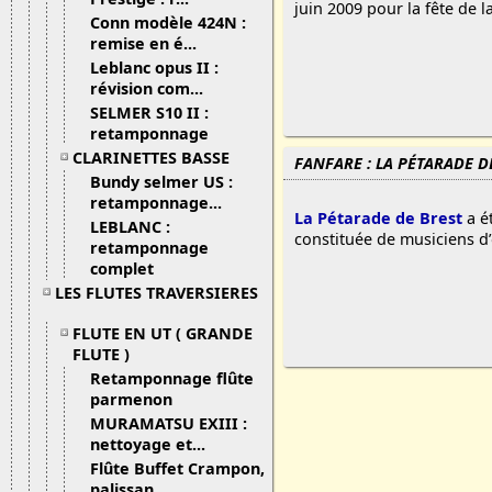
juin 2009 pour la fête de l
Conn modèle 424N :
remise en é...
Leblanc opus II :
révision com...
SELMER S10 II :
retamponnage
CLARINETTES BASSE
FANFARE : LA PÉTARADE DE
Bundy selmer US :
retamponnage...
La Pétarade de Brest
a é
LEBLANC :
constituée de musiciens d’
retamponnage
complet
LES FLUTES TRAVERSIERES
FLUTE EN UT ( GRANDE
FLUTE )
Retamponnage flûte
parmenon
MURAMATSU EXIII :
nettoyage et...
Flûte Buffet Crampon,
palissan...