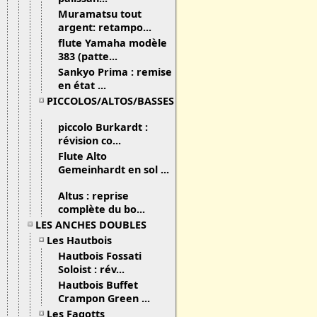
Muramatsu tout
argent: retampo...
flute Yamaha modèle
383 (patte...
Sankyo Prima : remise
en état ...
PICCOLOS/ALTOS/BASSES
piccolo Burkardt :
révision co...
Flute Alto
Gemeinhardt en sol ...
Altus : reprise
complète du bo...
LES ANCHES DOUBLES
Les Hautbois
Hautbois Fossati
Soloist : rév...
Hautbois Buffet
Crampon Green ...
Les Fagotts