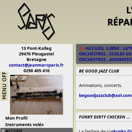
L
RÉPA
13 Pont-Kalleg
/
ACCUEIL
/
LIENS : LU
29470 Plougastel
ORCHESTRES , ECOLES DE
Bretagne
ORCHESTRES , ANIMATIONS
contact@jeanmarcparis.fr
0298 405 416
BE GOOD JAZZ CLUB
14/08
Animations, concerts.
begoodjazzclub@aol.com
FUNKY DIRTY CHICKEN ...
Mon Profil
Instruments volés
ACCUEIL
La fanfare de rue
Funky Di