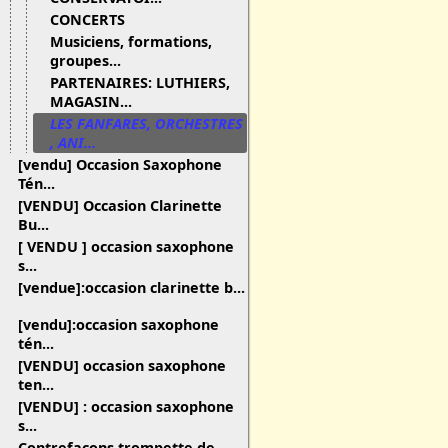
CONCERTS
Musiciens, formations,
groupes...
PARTENAIRES: LUTHIERS,
MAGASIN...
LES FANFARES, ORCHESTRES
, ANI...
[vendu] Occasion Saxophone
Tén...
[VENDU] Occasion Clarinette
Bu...
[ VENDU ] occasion saxophone
s...
[vendue]:occasion clarinette b...
[vendu]:occasion saxophone
tén...
[VENDU] occasion saxophone
ten...
[VENDU] : occasion saxophone
s...
Contrefaçons trompette de