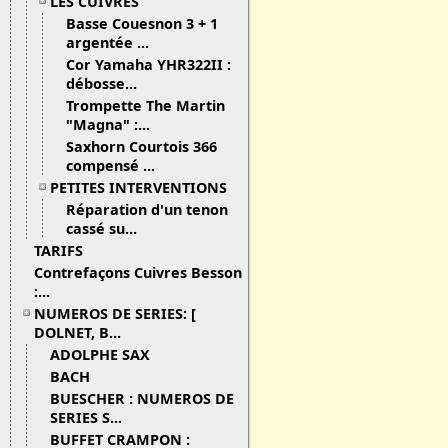
LES CUIVRES
Basse Couesnon 3 + 1
argentée ...
Cor Yamaha YHR322II :
débosse...
Trompette The Martin
"Magna" :...
Saxhorn Courtois 366
compensé ...
PETITES INTERVENTIONS
Réparation d'un tenon
cassé su...
TARIFS
Contrefaçons Cuivres Besson
:...
NUMEROS DE SERIES: [
DOLNET, B...
ADOLPHE SAX
BACH
BUESCHER : NUMEROS DE
SERIES S...
BUFFET CRAMPON :