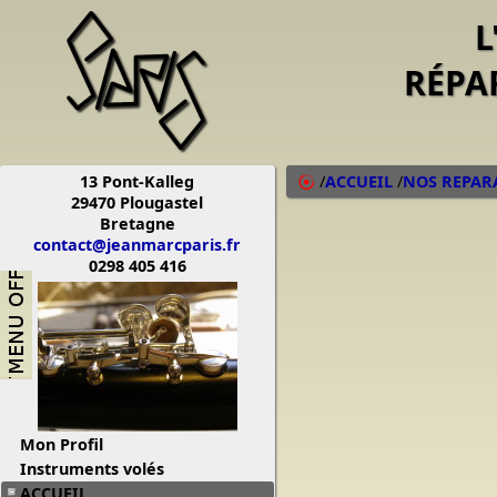
L
RÉPA
13 Pont-Kalleg
/
ACCUEIL
/
NOS REPAR
29470 Plougastel
Bretagne
contact@jeanmarcparis.fr
0298 405 416
Mon Profil
Instruments volés
ACCUEIL