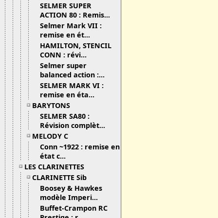
SELMER SUPER
ACTION 80 : Remis...
Selmer Mark VII :
remise en ét...
HAMILTON, STENCIL
CONN : révi...
Selmer super
balanced action :...
SELMER MARK VI :
remise en éta...
BARYTONS
SELMER SA80 :
Révision complèt...
MELODY C
Conn ~1922 : remise en
état c...
LES CLARINETTES
CLARINETTE Sib
Boosey & Hawkes
modèle Imperi...
Buffet-Crampon RC
Prestige : r...