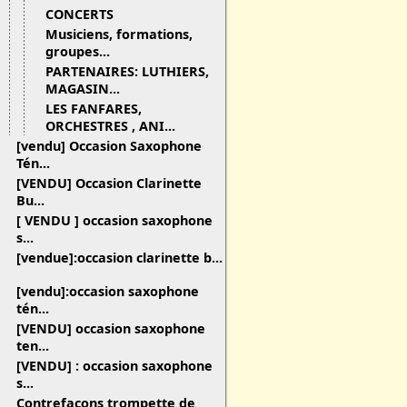
CONCERTS
Musiciens, formations,
groupes...
PARTENAIRES: LUTHIERS,
MAGASIN...
LES FANFARES,
ORCHESTRES , ANI...
[vendu] Occasion Saxophone
Tén...
[VENDU] Occasion Clarinette
Bu...
[ VENDU ] occasion saxophone
s...
[vendue]:occasion clarinette b...
[vendu]:occasion saxophone
tén...
[VENDU] occasion saxophone
ten...
[VENDU] : occasion saxophone
s...
Contrefaçons trompette de