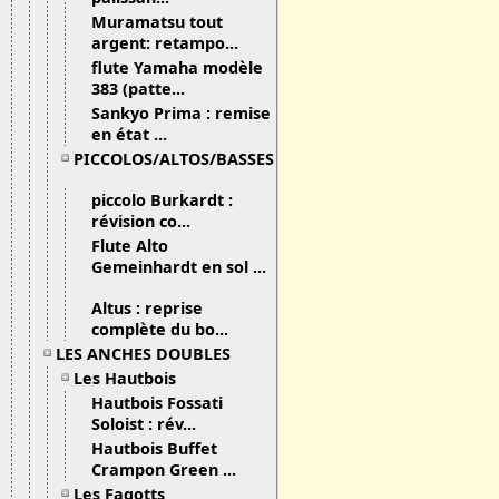
Muramatsu tout
argent: retampo...
flute Yamaha modèle
383 (patte...
Sankyo Prima : remise
en état ...
PICCOLOS/ALTOS/BASSES
piccolo Burkardt :
révision co...
Flute Alto
Gemeinhardt en sol ...
Altus : reprise
complète du bo...
LES ANCHES DOUBLES
Les Hautbois
Hautbois Fossati
Soloist : rév...
Hautbois Buffet
Crampon Green ...
Les Fagotts