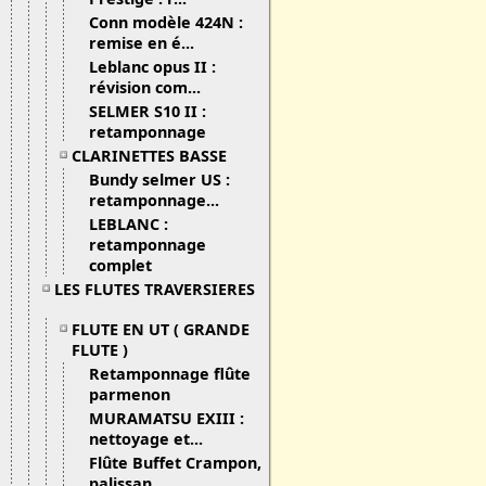
Conn modèle 424N :
remise en é...
Leblanc opus II :
révision com...
SELMER S10 II :
retamponnage
CLARINETTES BASSE
Bundy selmer US :
retamponnage...
LEBLANC :
retamponnage
complet
LES FLUTES TRAVERSIERES
FLUTE EN UT ( GRANDE
FLUTE )
Retamponnage flûte
parmenon
MURAMATSU EXIII :
nettoyage et...
Flûte Buffet Crampon,
palissan...