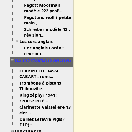
Fagott Moosman
modèle 222 prof...
Fagottino wolf ( petite
main )...
Schreiber modèle 13 :
révision...
Les cors anglais
Cor anglais Lorée :
révision.
LES INSTRUMENTS ANCIENS
CLARINETTE BASSE
CABART : remi...
Trombone à pistons
Thibouville...
King zéphyr 1941 :
remise en é...
Clarinette Vaisseliere 13
clés...
Dolnet Lefevre Pigis (
DLP) : ...
LES CUIVRES