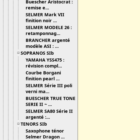
Buescher Aristocrat :
remise e...
SELMER Mark VII
finition noir ...
SELMER MODELE 26 :
retamponnag...
BRANCHER argenté
modèle ASI : ...
SOPRANOS SIb
YAMAHA YSS475 :
révision compl...
Courbe Borgani
finition pearl ...
SELMER Série III poli
verni ma...
BUESCHER TRUE TONE
SERIE II ~ ...
SELMER SA80 Série II
argenté :...
TENORS SIb
Saxophone ténor
Selmer Dragon ...