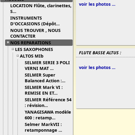
voir les photos ...
LOCATION Flûte, clarinettes,
S...
INSTRUMENTS
D'OCCASIONS (Dépôt...
NOUS TROUVER , NOUS
CONTACTER
NOS REPARATIONS
LES SAXOPHONES
FLUTE BASSE ALTUS :
19/02/
ALTOS MIb
SELMER SERIE 3 POLI
voir les photos ...
VERNI MAT ...
SELMER Super
Balanced Action :...
SELMER Mark VI :
REMISE EN ET...
SELMER Référence 54
: révision...
YANAGISAWA modèle
600 : retamp...
Selmer MarkVII :
retamponnage ...