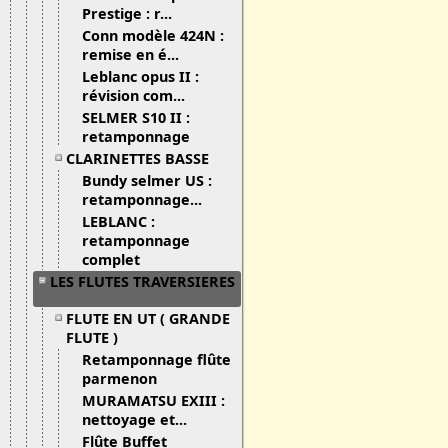
Prestige : r...
Conn modèle 424N :
remise en é...
Leblanc opus II :
révision com...
SELMER S10 II :
retamponnage
CLARINETTES BASSE
Bundy selmer US :
retamponnage...
LEBLANC :
retamponnage
complet
LES FLUTES TRAVERSIERES
FLUTE EN UT ( GRANDE
FLUTE )
Retamponnage flûte
parmenon
MURAMATSU EXIII :
nettoyage et...
Flûte Buffet