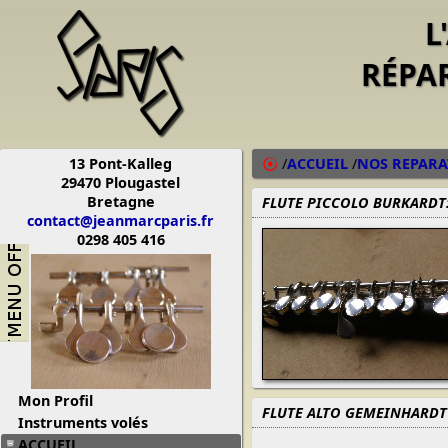
L
RÉPA
13 Pont-Kalleg
/
ACCUEIL
/
NOS REPARA
29470 Plougastel
Bretagne
FLUTE PICCOLO BURKARDT
contact@jeanmarcparis.fr
0298 405 416
Mon Profil
FLUTE ALTO GEMEINHARDT 
Instruments volés
ACCUEIL