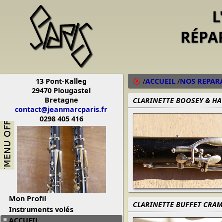
L
RÉPA
13 Pont-Kalleg
/
ACCUEIL
/
NOS REPAR
29470 Plougastel
Bretagne
CLARINETTE BOOSEY & HA
contact@jeanmarcparis.fr
0298 405 416
Mon Profil
CLARINETTE BUFFET CRAM
Instruments volés
ACCUEIL