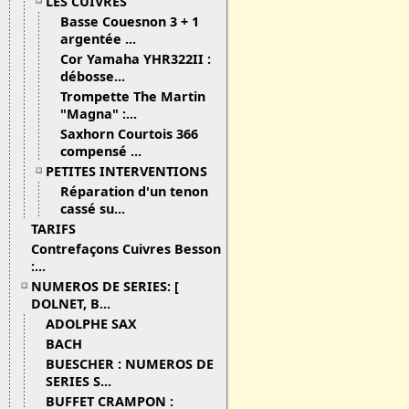
LES CUIVRES
Basse Couesnon 3 + 1
argentée ...
Cor Yamaha YHR322II :
débosse...
Trompette The Martin
"Magna" :...
Saxhorn Courtois 366
compensé ...
PETITES INTERVENTIONS
Réparation d'un tenon
cassé su...
TARIFS
Contrefaçons Cuivres Besson
:...
NUMEROS DE SERIES: [
DOLNET, B...
ADOLPHE SAX
BACH
BUESCHER : NUMEROS DE
SERIES S...
BUFFET CRAMPON :