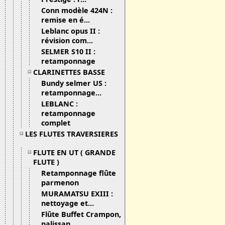
Conn modèle 424N :
remise en é...
Leblanc opus II :
révision com...
SELMER S10 II :
retamponnage
CLARINETTES BASSE
Bundy selmer US :
retamponnage...
LEBLANC :
retamponnage
complet
LES FLUTES TRAVERSIERES
FLUTE EN UT ( GRANDE
FLUTE )
Retamponnage flûte
parmenon
MURAMATSU EXIII :
nettoyage et...
Flûte Buffet Crampon,
palissan...