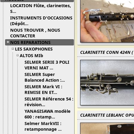
LOCATION Flûte, clarinettes,
S...
INSTRUMENTS D'OCCASIONS
(Dépôt...
NOUS TROUVER , NOUS
CONTACTER
NOS REPARATIONS
LES SAXOPHONES
CLARINETTE CONN 424N ( 
ALTOS MIb
SELMER SERIE 3 POLI
VERNI MAT ...
SELMER Super
Balanced Action :...
SELMER Mark VI :
REMISE EN ET...
SELMER Référence 54 :
révision...
YANAGISAWA modèle
CLARINETTE LEBLANC OPUS
600 : retamp...
Selmer MarkVII :
retamponnage ...