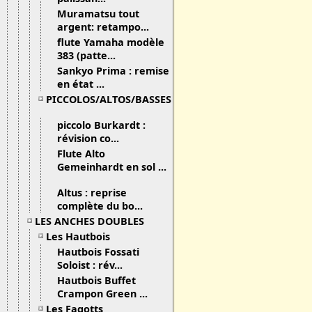
Muramatsu tout
argent: retampo...
flute Yamaha modèle
383 (patte...
Sankyo Prima : remise
en état ...
PICCOLOS/ALTOS/BASSES
piccolo Burkardt :
révision co...
Flute Alto
Gemeinhardt en sol ...
Altus : reprise
complète du bo...
LES ANCHES DOUBLES
Les Hautbois
Hautbois Fossati
Soloist : rév...
Hautbois Buffet
Crampon Green ...
Les Fagotts