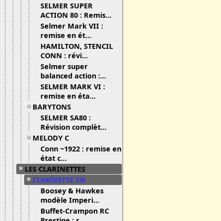
SELMER SUPER
ACTION 80 : Remis...
Selmer Mark VII :
remise en ét...
HAMILTON, STENCIL
CONN : révi...
Selmer super
balanced action :...
SELMER MARK VI :
remise en éta...
BARYTONS
SELMER SA80 :
Révision complèt...
MELODY C
Conn ~1922 : remise en
état c...
LES CLARINETTES
CLARINETTE Sib
Boosey & Hawkes
modèle Imperi...
Buffet-Crampon RC
Prestige : r...