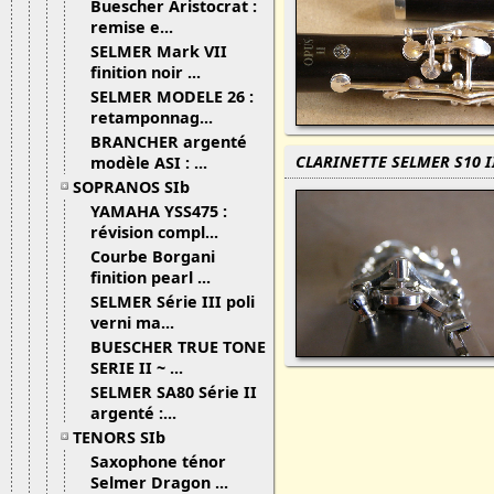
Buescher Aristocrat :
remise e...
SELMER Mark VII
finition noir ...
SELMER MODELE 26 :
retamponnag...
BRANCHER argenté
CLARINETTE SELMER S10 I
modèle ASI : ...
SOPRANOS SIb
YAMAHA YSS475 :
révision compl...
Courbe Borgani
finition pearl ...
SELMER Série III poli
verni ma...
BUESCHER TRUE TONE
SERIE II ~ ...
SELMER SA80 Série II
argenté :...
TENORS SIb
Saxophone ténor
Selmer Dragon ...