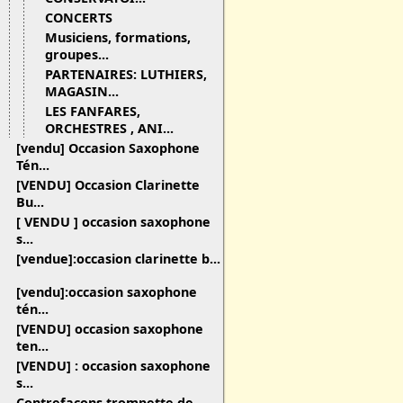
CONCERTS
Musiciens, formations,
groupes...
PARTENAIRES: LUTHIERS,
MAGASIN...
LES FANFARES,
ORCHESTRES , ANI...
[vendu] Occasion Saxophone
Tén...
[VENDU] Occasion Clarinette
Bu...
[ VENDU ] occasion saxophone
s...
[vendue]:occasion clarinette b...
[vendu]:occasion saxophone
tén...
[VENDU] occasion saxophone
ten...
[VENDU] : occasion saxophone
s...
Contrefaçons trompette de