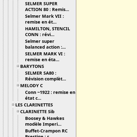
SELMER SUPER
ACTION 80 : Remis...
Selmer Mark VII :
remise en ét...
HAMILTON, STENCIL
CONN : révi...
Selmer super
balanced action :...
SELMER MARK VI :
remise en éta...
BARYTONS
SELMER SA80 :
Révision complèt...
MELODY C
Conn ~1922 : remise en
état c...
LES CLARINETTES
CLARINETTE Sib
Boosey & Hawkes
modèle Imperi...
Buffet-Crampon RC
Prestige : r...