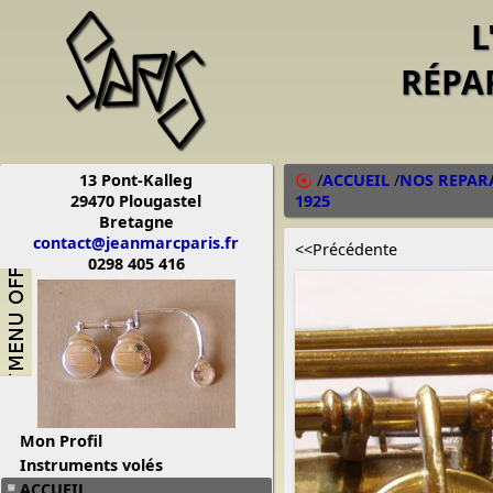
L
RÉPA
13 Pont-Kalleg
/
ACCUEIL
/
NOS REPAR
29470 Plougastel
1925
Bretagne
contact@jeanmarcparis.fr
<<Précédente
0298 405 416
Mon Profil
Instruments volés
ACCUEIL