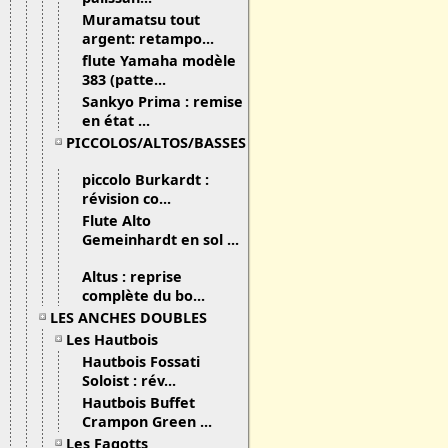
Muramatsu tout
argent: retampo...
flute Yamaha modèle
383 (patte...
Sankyo Prima : remise
en état ...
PICCOLOS/ALTOS/BASSES
piccolo Burkardt :
révision co...
Flute Alto
Gemeinhardt en sol ...
Altus : reprise
complète du bo...
LES ANCHES DOUBLES
Les Hautbois
Hautbois Fossati
Soloist : rév...
Hautbois Buffet
Crampon Green ...
Les Fagotts