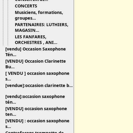
CONCERTS
Musiciens, formations,
groupes...
PARTENAIRES: LUTHIERS,
MAGASIN...
LES FANFARES,
ORCHESTRES , ANI...
[vendu] Occasion Saxophone
Tén...
[VENDU] Occasion Clarinette
Bu...
[ VENDU ] occasion saxophone
s...
[vendue]:occasion clarinette b...
[vendu]:occasion saxophone
tén...
[VENDU] occasion saxophone
ten...
[VENDU] : occasion saxophone
s...
Contrefaçons trompette de