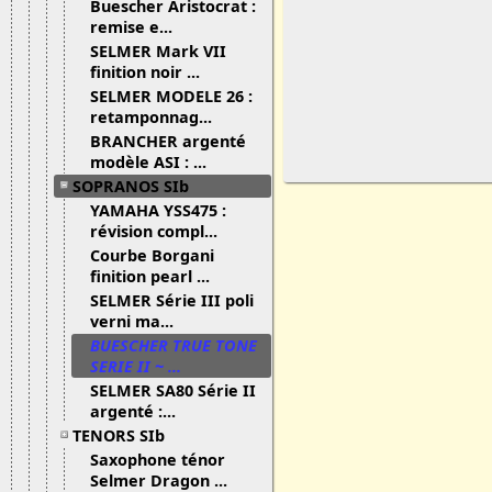
Buescher Aristocrat :
remise e...
SELMER Mark VII
finition noir ...
SELMER MODELE 26 :
retamponnag...
BRANCHER argenté
modèle ASI : ...
SOPRANOS SIb
YAMAHA YSS475 :
révision compl...
Courbe Borgani
finition pearl ...
SELMER Série III poli
verni ma...
BUESCHER TRUE TONE
SERIE II ~ ...
SELMER SA80 Série II
argenté :...
TENORS SIb
Saxophone ténor
Selmer Dragon ...