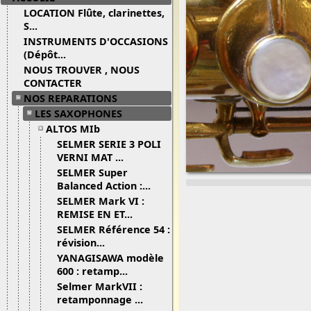
LOCATION Flûte, clarinettes,
S...
INSTRUMENTS D'OCCASIONS
(Dépôt...
NOUS TROUVER , NOUS
CONTACTER
NOS REPARATIONS
LES SAXOPHONES
ALTOS MIb
SELMER SERIE 3 POLI
VERNI MAT ...
SELMER Super
Balanced Action :...
SELMER Mark VI :
REMISE EN ET...
SELMER Référence 54 :
révision...
YANAGISAWA modèle
600 : retamp...
Selmer MarkVII :
retamponnage ...