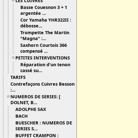
LES CUIVRES
Basse Couesnon 3 + 1
argentée ...
Cor Yamaha YHR322II :
débosse...
Trompette The Martin
"Magna" :...
Saxhorn Courtois 366
compensé ...
PETITES INTERVENTIONS
Réparation d'un tenon
cassé su...
TARIFS
Contrefaçons Cuivres Besson
:...
NUMEROS DE SERIES: [
DOLNET, B...
ADOLPHE SAX
BACH
BUESCHER : NUMEROS DE
SERIES S...
BUFFET CRAMPON :