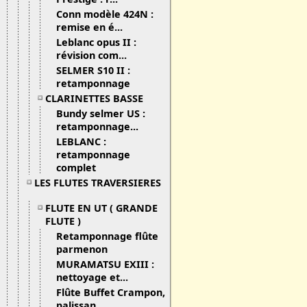
Conn modèle 424N :
remise en é...
Leblanc opus II :
révision com...
SELMER S10 II :
retamponnage
CLARINETTES BASSE
Bundy selmer US :
retamponnage...
LEBLANC :
retamponnage
complet
LES FLUTES TRAVERSIERES
FLUTE EN UT ( GRANDE
FLUTE )
Retamponnage flûte
parmenon
MURAMATSU EXIII :
nettoyage et...
Flûte Buffet Crampon,
palissan...