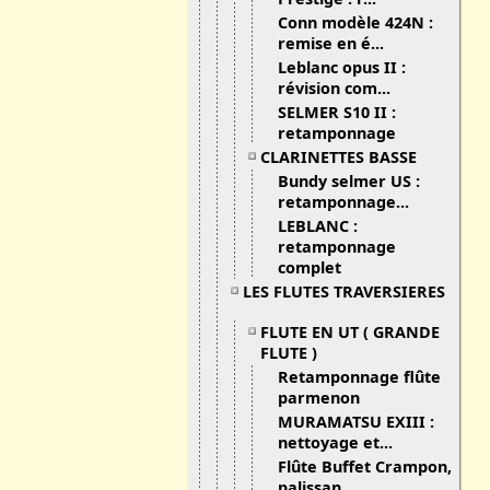
Conn modèle 424N :
remise en é...
Leblanc opus II :
révision com...
SELMER S10 II :
retamponnage
CLARINETTES BASSE
Bundy selmer US :
retamponnage...
LEBLANC :
retamponnage
complet
LES FLUTES TRAVERSIERES
FLUTE EN UT ( GRANDE
FLUTE )
Retamponnage flûte
parmenon
MURAMATSU EXIII :
nettoyage et...
Flûte Buffet Crampon,
palissan...