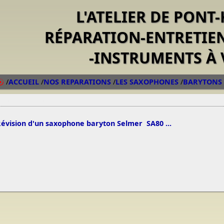
L'ATELIER DE PONT
RÉPARATION-ENTRETIE
-INSTRUMENTS À 
/
ACCUEIL
/
NOS REPARATIONS
/
LES SAXOPHONES
/
BARYTONS
8/02/13 22:10
évision d'un saxophone baryton Selmer SA80 ...