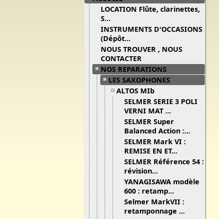
LOCATION Flûte, clarinettes,
S...
INSTRUMENTS D'OCCASIONS
(Dépôt...
NOUS TROUVER , NOUS
CONTACTER
NOS REPARATIONS
LES SAXOPHONES
ALTOS MIb
SELMER SERIE 3 POLI
VERNI MAT ...
SELMER Super
Balanced Action :...
SELMER Mark VI :
REMISE EN ET...
SELMER Référence 54 :
révision...
YANAGISAWA modèle
600 : retamp...
Selmer MarkVII :
retamponnage ...