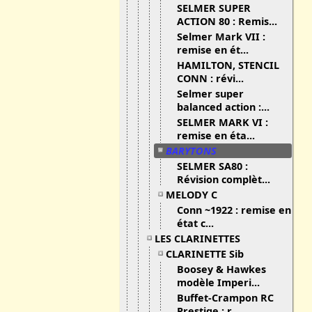
SELMER SUPER
ACTION 80 : Remis...
Selmer Mark VII :
remise en ét...
HAMILTON, STENCIL
CONN : révi...
Selmer super
balanced action :...
SELMER MARK VI :
remise en éta...
BARYTONS
SELMER SA80 :
Révision complèt...
MELODY C
Conn ~1922 : remise en
état c...
LES CLARINETTES
CLARINETTE Sib
Boosey & Hawkes
modèle Imperi...
Buffet-Crampon RC
Prestige : r...