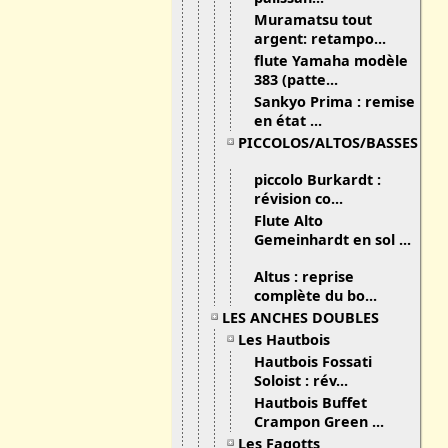
Muramatsu tout
argent: retampo...
flute Yamaha modèle
383 (patte...
Sankyo Prima : remise
en état ...
PICCOLOS/ALTOS/BASSES
piccolo Burkardt :
révision co...
Flute Alto
Gemeinhardt en sol ...
Altus : reprise
complète du bo...
LES ANCHES DOUBLES
Les Hautbois
Hautbois Fossati
Soloist : rév...
Hautbois Buffet
Crampon Green ...
Les Fagotts