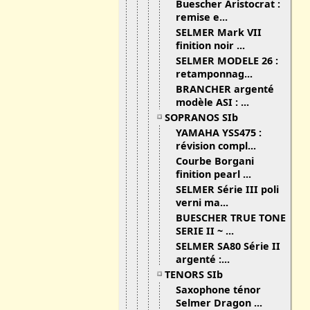
Buescher Aristocrat :
remise e...
SELMER Mark VII
finition noir ...
SELMER MODELE 26 :
retamponnag...
BRANCHER argenté
modèle ASI : ...
SOPRANOS SIb
YAMAHA YSS475 :
révision compl...
Courbe Borgani
finition pearl ...
SELMER Série III poli
verni ma...
BUESCHER TRUE TONE
SERIE II ~ ...
SELMER SA80 Série II
argenté :...
TENORS SIb
Saxophone ténor
Selmer Dragon ...