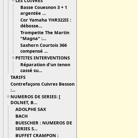
LES CUIVRES
Basse Couesnon 3 + 1
argentée ...
Cor Yamaha YHR322II :
débosse...
Trompette The Martin
"Magna" :...
Saxhorn Courtois 366
compensé ...
PETITES INTERVENTIONS
Réparation d'un tenon
cassé su...
TARIFS
Contrefaçons Cuivres Besson
:...
NUMEROS DE SERIES: [
DOLNET, B...
ADOLPHE SAX
BACH
BUESCHER : NUMEROS DE
SERIES S...
BUFFET CRAMPON :