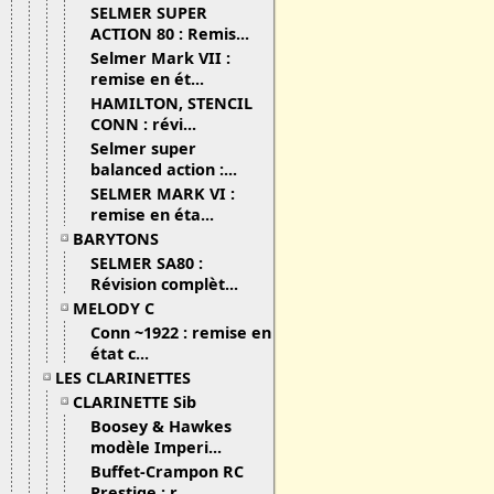
SELMER SUPER
ACTION 80 : Remis...
Selmer Mark VII :
remise en ét...
HAMILTON, STENCIL
CONN : révi...
Selmer super
balanced action :...
SELMER MARK VI :
remise en éta...
BARYTONS
SELMER SA80 :
Révision complèt...
MELODY C
Conn ~1922 : remise en
état c...
LES CLARINETTES
CLARINETTE Sib
Boosey & Hawkes
modèle Imperi...
Buffet-Crampon RC
Prestige : r...