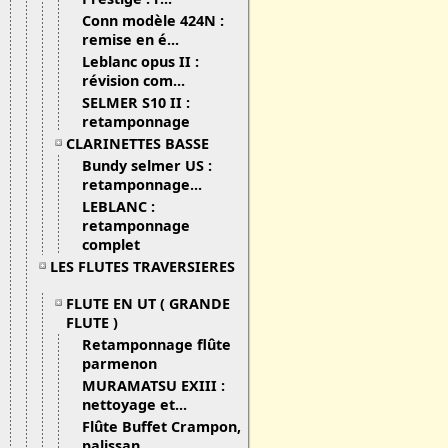
Conn modèle 424N :
remise en é...
Leblanc opus II :
révision com...
SELMER S10 II :
retamponnage
CLARINETTES BASSE
Bundy selmer US :
retamponnage...
LEBLANC :
retamponnage
complet
LES FLUTES TRAVERSIERES
FLUTE EN UT ( GRANDE
FLUTE )
Retamponnage flûte
parmenon
MURAMATSU EXIII :
nettoyage et...
Flûte Buffet Crampon,
palissan...