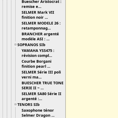
Buescher Aristocrat :
remise e...
SELMER Mark VII
finition noir ...
SELMER MODELE 26 :
retamponnag...
BRANCHER argenté
modèle ASI : ...
SOPRANOS SIb
YAMAHA YSS475 :
révision compl...
Courbe Borgani
finition pearl ...
SELMER Série III poli
verni ma...
BUESCHER TRUE TONE
SERIE II ~ ...
SELMER SA80 Série II
argenté :...
TENORS SIb
Saxophone ténor
Selmer Dragon ...