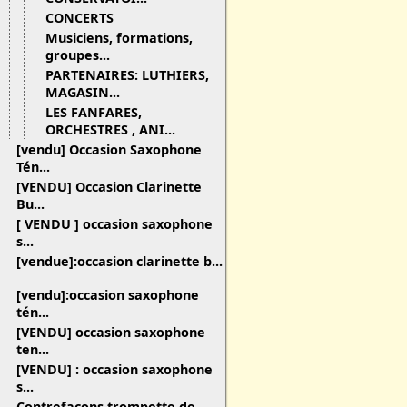
CONCERTS
Musiciens, formations,
groupes...
PARTENAIRES: LUTHIERS,
MAGASIN...
LES FANFARES,
ORCHESTRES , ANI...
[vendu] Occasion Saxophone
Tén...
[VENDU] Occasion Clarinette
Bu...
[ VENDU ] occasion saxophone
s...
[vendue]:occasion clarinette b...
[vendu]:occasion saxophone
tén...
[VENDU] occasion saxophone
ten...
[VENDU] : occasion saxophone
s...
Contrefaçons trompette de