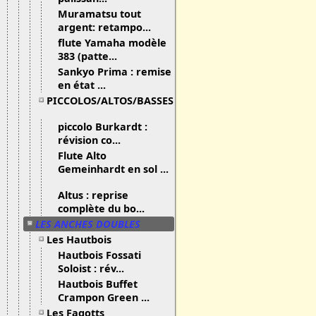
Muramatsu tout
argent: retampo...
flute Yamaha modèle
383 (patte...
Sankyo Prima : remise
en état ...
PICCOLOS/ALTOS/BASSES
piccolo Burkardt :
révision co...
Flute Alto
Gemeinhardt en sol ...
Altus : reprise
complète du bo...
LES ANCHES DOUBLES
Les Hautbois
Hautbois Fossati
Soloist : rév...
Hautbois Buffet
Crampon Green ...
Les Fagotts