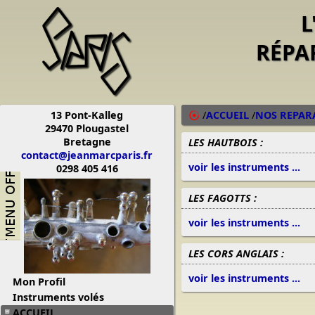
L
RÉPA
13 Pont-Kalleg
/
ACCUEIL
/
NOS REPAR
29470 Plougastel
Bretagne
LES HAUTBOIS :
19/02/13 2
contact@jeanmarcparis.fr
voir les instruments ...
0298 405 416
LES FAGOTTS :
19/02/13 20
voir les instruments ...
LES CORS ANGLAIS :
19/02
voir les instruments ...
Mon Profil
Instruments volés
ACCUEIL