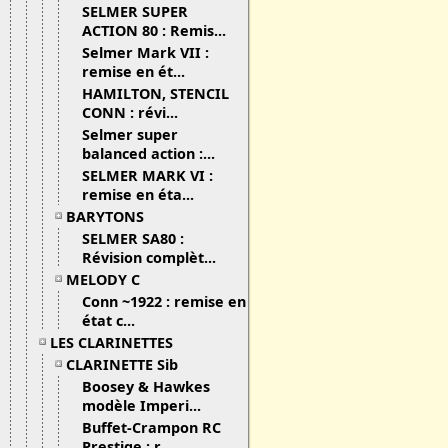
SELMER SUPER
ACTION 80 : Remis...
Selmer Mark VII :
remise en ét...
HAMILTON, STENCIL
CONN : révi...
Selmer super
balanced action :...
SELMER MARK VI :
remise en éta...
BARYTONS
SELMER SA80 :
Révision complèt...
MELODY C
Conn ~1922 : remise en
état c...
LES CLARINETTES
CLARINETTE Sib
Boosey & Hawkes
modèle Imperi...
Buffet-Crampon RC
Prestige : r...