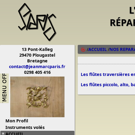
L
RÉPA
13 Pont-Kalleg
/
ACCUEIL
/
NOS REPAR
29470 Plougastel
Bretagne
23/02/13 19:04
contact@jeanmarcparis.fr
0298 405 416
Les flûtes traversières en
Les flûtes piccolo, alto, ba
Mon Profil
Instruments volés
ACCUEIL