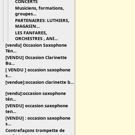
CONCERTS
Musiciens, formations,
groupes...
PARTENAIRES: LUTHIERS,
MAGASIN...
LES FANFARES,
ORCHESTRES , ANI...
[vendu] Occasion Saxophone
Tén...
[VENDU] Occasion Clarinette
Bu...
[ VENDU ] occasion saxophone
s...
[vendue]:occasion clarinette b...
[vendu]:occasion saxophone
tén...
[VENDU] occasion saxophone
ten...
[VENDU] : occasion saxophone
s...
Contrefaçons trompette de