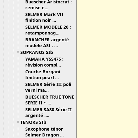
Buescher Aristocrat :
remise e...
SELMER Mark VII
finition noir ...
SELMER MODELE 26 :
retamponnag...
BRANCHER argenté
modèle ASI : ...
SOPRANOS SIb
YAMAHA YSS475 :
révision compl...
Courbe Borgani
finition pearl ...
SELMER Série III poli
verni ma...
BUESCHER TRUE TONE
SERIE II ~ ...
SELMER SA80 Série II
argenté :...
TENORS SIb
Saxophone ténor
Selmer Dragon ...