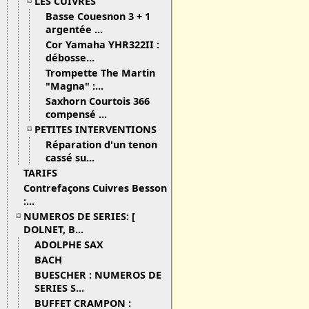
LES CUIVRES
Basse Couesnon 3 + 1
argentée ...
Cor Yamaha YHR322II :
débosse...
Trompette The Martin
"Magna" :...
Saxhorn Courtois 366
compensé ...
PETITES INTERVENTIONS
Réparation d'un tenon
cassé su...
TARIFS
Contrefaçons Cuivres Besson
:...
NUMEROS DE SERIES: [
DOLNET, B...
ADOLPHE SAX
BACH
BUESCHER : NUMEROS DE
SERIES S...
BUFFET CRAMPON :