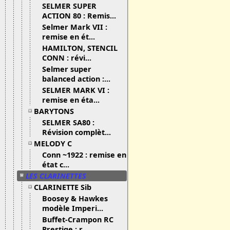
SELMER SUPER
ACTION 80 : Remis...
Selmer Mark VII :
remise en ét...
HAMILTON, STENCIL
CONN : révi...
Selmer super
balanced action :...
SELMER MARK VI :
remise en éta...
BARYTONS
SELMER SA80 :
Révision complèt...
MELODY C
Conn ~1922 : remise en
état c...
LES CLARINETTES
CLARINETTE Sib
Boosey & Hawkes
modèle Imperi...
Buffet-Crampon RC
Prestige : r...