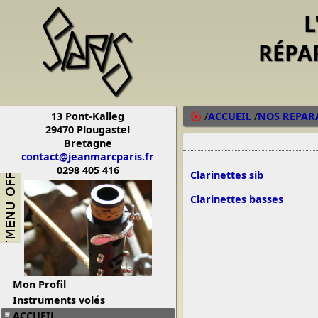
L
RÉPA
13 Pont-Kalleg
/
ACCUEIL
/
NOS REPAR
29470 Plougastel
Bretagne
14/03/13 19:21
contact@jeanmarcparis.fr
0298 405 416
Clarinettes sib
Clarinettes basses
Mon Profil
Instruments volés
ACCUEIL