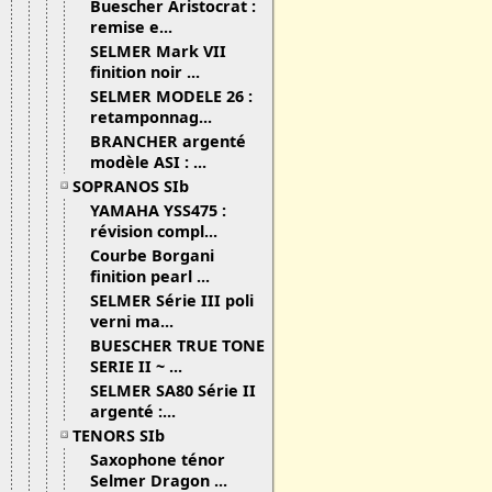
Buescher Aristocrat :
remise e...
SELMER Mark VII
finition noir ...
SELMER MODELE 26 :
retamponnag...
BRANCHER argenté
modèle ASI : ...
SOPRANOS SIb
YAMAHA YSS475 :
révision compl...
Courbe Borgani
finition pearl ...
SELMER Série III poli
verni ma...
BUESCHER TRUE TONE
SERIE II ~ ...
SELMER SA80 Série II
argenté :...
TENORS SIb
Saxophone ténor
Selmer Dragon ...