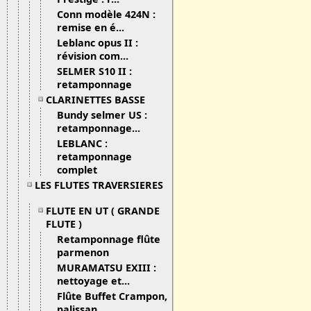
Conn modèle 424N :
remise en é...
Leblanc opus II :
révision com...
SELMER S10 II :
retamponnage
CLARINETTES BASSE
Bundy selmer US :
retamponnage...
LEBLANC :
retamponnage
complet
LES FLUTES TRAVERSIERES
FLUTE EN UT ( GRANDE
FLUTE )
Retamponnage flûte
parmenon
MURAMATSU EXIII :
nettoyage et...
Flûte Buffet Crampon,
palissan...