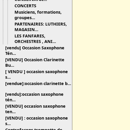
CONCERTS
Musiciens, formations,
groupes...
PARTENAIRES: LUTHIERS,
MAGASIN...
LES FANFARES,
ORCHESTRES , ANI...
[vendu] Occasion Saxophone
Tén...
[VENDU] Occasion Clarinette
Bu...
[ VENDU ] occasion saxophone
s...
[vendue]:occasion clarinette b...
[vendu]:occasion saxophone
tén...
[VENDU] occasion saxophone
ten...
[VENDU] : occasion saxophone
s...
Contrefaçons trompette de