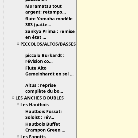
Muramatsu tout
argent: retampo...
flute Yamaha modèle
383 (patte...
Sankyo Prima : remise
en état ...
PICCOLOS/ALTOS/BASSES
piccolo Burkardt :
révision co...
Flute Alto
Gemeinhardt en sol ...
Altus : reprise
complète du bo...
LES ANCHES DOUBLES
Les Hautbois
Hautbois Fossati
Soloist : rév...
Hautbois Buffet
Crampon Green ...
Les Fagotts